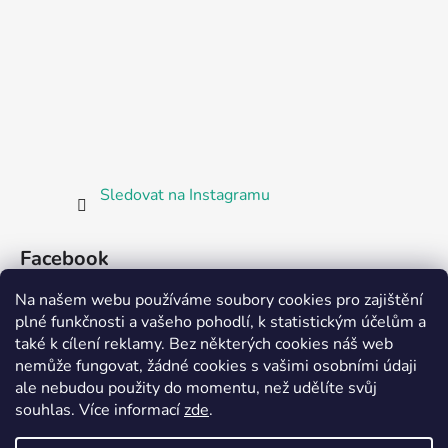
Sledovat na Instagramu
Facebook
Na našem webu používáme soubory cookies pro zajištění
plné funkčnosti a vašeho pohodlí, k statistickým účelům a
také k cílení reklamy. Bez některých cookies náš web
nemůže fungovat, žádné cookies s vašimi osobními údaji
ale nebudou použity do momentu, než udělíte svůj
Partnerská prodejna Barefoot Plzeň
souhlas
.
Více informací
zde
.