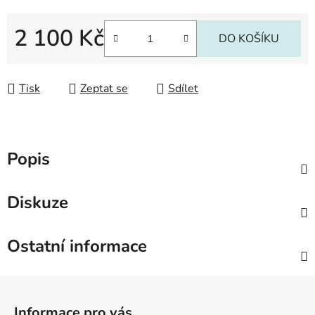
2 100 Kč
DO KOŠÍKU
Měrná cena:
Tisk
Zeptat se
Sdílet
Popis
Diskuze
Ostatní informace
Z
á
Informace pro vás