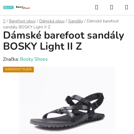
Přejít
Hledat
NÁKUP
na
KOŠÍK
obsah
Domů
/
Barefoot obuv
/
Dámská obuv
/
Sandály
/
Dámské barefoot
sandály BOSKY Light II Z
Dámské barefoot sandály
BOSKY Light II Z
Značka:
Bosky Shoes
BAREFOOT PLZEŇ