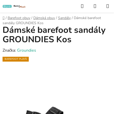
Přejít
Hledat
NÁKUP
na
KOŠÍK
obsah
Domů
/
Barefoot obuv
/
Dámská obuv
/
Sandály
/
Dámské barefoot
sandály GROUNDIES Kos
Dámské barefoot sandály
GROUNDIES Kos
Značka:
Groundies
BAREFOOT PLZEŇ