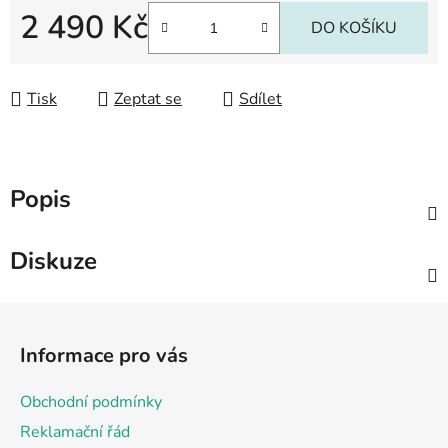
2 490 Kč
DO KOŠÍKU
Měrná cena:
Tisk
Zeptat se
Sdílet
Popis
Diskuze
Z
á
Informace pro vás
p
a
Obchodní podmínky
t
Reklamační řád
í