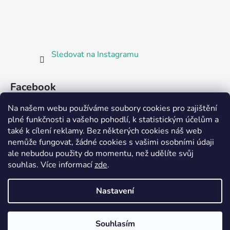
Sledovat na Instagramu
Facebook
Na našem webu používáme soubory cookies pro zajištění
plné funkčnosti a vašeho pohodlí, k statistickým účelům a
také k cílení reklamy. Bez některých cookies náš web
nemůže fungovat, žádné cookies s vašimi osobními údaji
ale nebudou použity do momentu, než udělíte svůj
Partnerská prodejna Barefoot Plzeň
souhlas
.
Více informací
zde
.
Nastavení
Vytvořil Shoptet
Souhlasím
Copyright 2026
Bosorka Plzeň
. Všechna práva