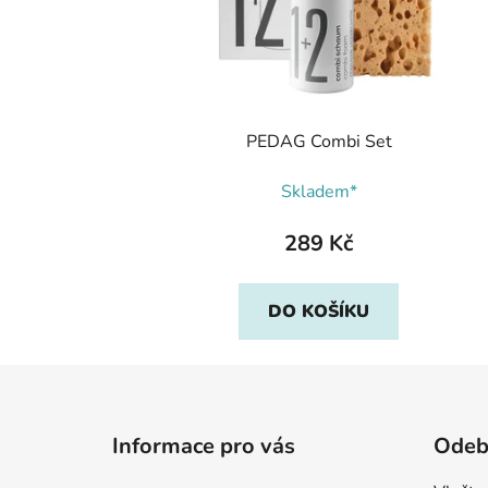
PEDAG Combi Set
Skladem*
289 Kč
DO KOŠÍKU
Z
á
Informace pro vás
Odebí
p
a