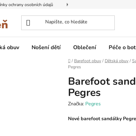
nky ochrany osobních údajů
Kontakty na prodejny
Doprava
ká obuv
Nošení dětí
Oblečení
Péče o bot
Domů
/
Barefoot obuv
/
Dětská obuv
/
Sa
Pegres
Barefoot sand
Pegres
Značka:
Pegres
Nové barefoot sandálky Pegres