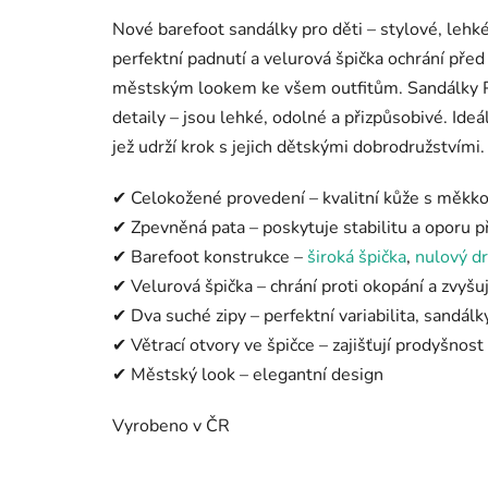
Nové barefoot sandálky pro děti – stylové, lehké
perfektní padnutí a velurová špička ochrání před
městským lookem ke všem outfitům. Sandálky P
detaily – jsou lehké, odolné a přizpůsobivé. Ideál
jež udrží krok s jejich dětskými dobrodružstvími.
✔ Celokožené provedení – kvalitní kůže s měkk
✔ Zpevněná pata – poskytuje stabilitu a oporu př
✔ Barefoot konstrukce –
široká špička
,
nulový d
✔ Velurová špička – chrání proti okopání a zvyšu
✔ Dva suché zipy – perfektní variabilita, sandá
✔ Větrací otvory ve špičce – zajišťují prodyšnost
✔ Městský look – elegantní design
Vyrobeno v ČR