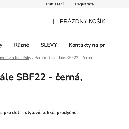
Přihlášení
Registrace
 a platba
Informace k on-line platbám
Odstoupení od smlou
PRÁZDNÝ KOŠÍK
NÁKUPNÍ
KOŠÍK
y
Různé
SLEVY
Kontakty na prodejny
ndály a balerínky
/
Barefoot sandále SBF22 - černá,
ále SBF22 - černá,
 pro děti – stylové, lehké, prodyšné.