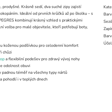
, prodyšné. Krásně sedí, dva suché zipy zajistí
Kate
 okopáním. Ideální od prvních krůčků až po školku – s
Barv
EGRES kombinují krásný vzhled s praktickými
Sez
ní volba pro malé objevitele, kteří potřebují boty,
Zapí
Barv
Účel
ou koženou podšívkou pro celodenní komfort
i chůzi
rop
a flexibilní podešev pro zdravý vývoj nohy
je odolnost obuvi
lky padnou téměř na všechny typy nártů
 a pohodlí i v teplých dnech