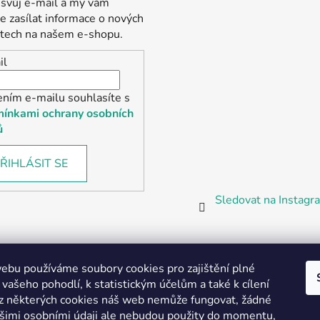
 svůj e-mail a my vám
 zasílat informace o nových
tech na našem e-shopu.
il
ením e-mailu souhlasíte s
ínkami ochrany osobních
ů
ŘIHLÁSIT SE
Sledovat na Instag
bu používáme soubory cookies pro zajištění plné
 vašeho pohodlí, k statistickým účelům a také k cílení
z některých cookies náš web nemůže fungovat, žádné
Partnerská prodejna Barefoot Plzeň
ašimi osobními údaji ale nebudou použity do momentu,