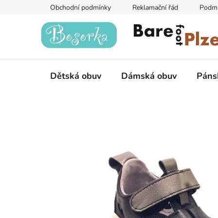
Přejít
Obchodní podmínky
Reklamační řád
Podmí
na
obsah
Dětská obuv
Dámská obuv
Páns