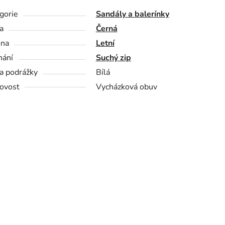
gorie
Sandály a balerínky
a
Černá
óna
Letní
nání
Suchý zip
a podrážky
Bílá
ovost
Vycházková obuv