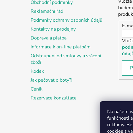
Vložte
Obchodní podmínky
t
budeme
Reklamační řád
í
produk
Podmínky ochrany osobních údajů
E-ma
Kontakty na prodejny
Doprava a platba
Vlož
Informace k on-line platbám
podm
údaj
Odstoupení od smlouvy a vrácení
zboží
P
Kodex
Jak pečovat o boty?!
Ceník
Rezervace konzultace
Na našem we
funkčnosti a
reklamy. Be
cookies s v