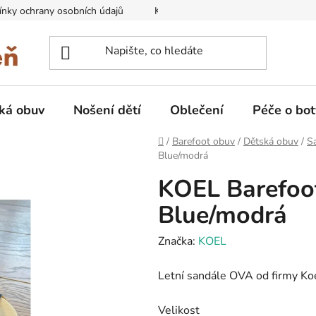
nky ochrany osobních údajů
Kontakty na prodejny
Doprava
ká obuv
Nošení dětí
Oblečení
Péče o bot
Domů
/
Barefoot obuv
/
Dětská obuv
/
Sa
Blue/modrá
KOEL Barefoot
Blue/modrá
Značka:
KOEL
Letní sandále OVA od firmy Ko
Velikost