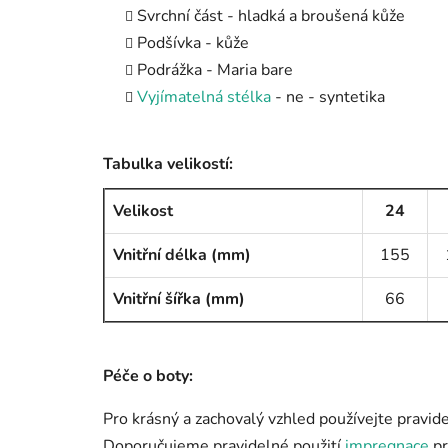
Svrchní část - hladká a broušená kůže
Podšívka - kůže
Podrážka - Maria bare
Vyjímatelná stélka
- ne - syntetika
Tabulka velikostí:
Velikost
24
Vnitřní délka (mm)
155
Vnitřní šířka (mm)
66
Péče o boty:
Pro krásný a zachovalý vzhled používejte pravide
Doporučujeme pravidelné použití
impregnace
pr