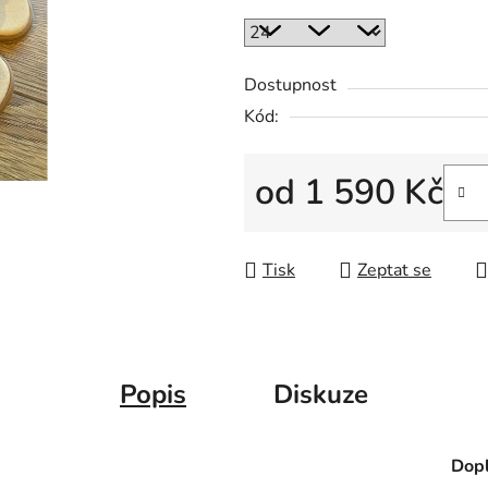
Dostupnost
Kód:
od
1 590 Kč
Měrná cena:
Tisk
Zeptat se
Popis
Diskuze
Dopl