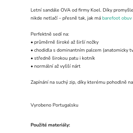
Letní sandále OVA od firmy Koel. Díky promyšle
nikde netlačí – přesně tak, jak má
barefoot obuv
Perfektně sedí na:
• průměrně široké až širší nožky
• chodidla s dominantním palcem (anatomicky tv
• středně širokou patu i kotník
• normální až vyšší nárt
Zapínání na suchý zip, díky kterému pohodlně nas
Vyrobeno Portugalsku
Použité materiály: