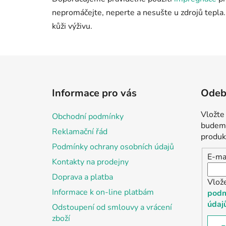
nepromáčejte, neperte a nesušte u zdrojů tepla
kůži výživu.
Z
á
Informace pro vás
Odebí
p
a
Vložte
Obchodní podmínky
t
budeme
Reklamační řád
í
produk
Podmínky ochrany osobních údajů
E-ma
Kontakty na prodejny
Doprava a platba
Vlož
Informace k on-line platbám
podm
údaj
Odstoupení od smlouvy a vrácení
zboží