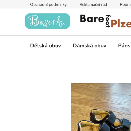
Přejít
Obchodní podmínky
Reklamační řád
Podmí
na
obsah
Dětská obuv
Dámská obuv
Páns