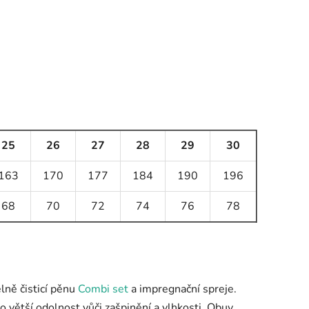
25
26
27
28
29
30
163
170
177
184
190
196
68
70
72
74
76
78
lně čisticí pěnu
Combi set
a impregnační spreje.
o větší odolnost vůči zašpinění a vlhkosti. Obuv