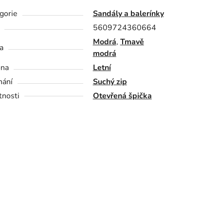
gorie
Sandály a balerínky
5609724360664
Modrá
,
Tmavě
a
modrá
óna
Letní
nání
Suchý zip
tnosti
Otevřená špička