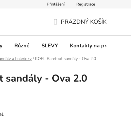
Přihlášení
Registrace
 a platba
Informace k on-line platbám
Odstoupení od smlou
PRÁZDNÝ KOŠÍK
NÁKUPNÍ
KOŠÍK
y
Různé
SLEVY
Kontakty na prodejny
ndály a balerínky
/
KOEL Barefoot sandály - Ova 2.0
 sandály - Ova 2.0
el.