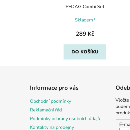
PEDAG Combi Set
Skladem*
289 Kč
DO KOŠÍKU
Z
á
Informace pro vás
Odebí
p
a
Vložte
Obchodní podmínky
t
budeme
Reklamační řád
í
produk
Podmínky ochrany osobních údajů
E-ma
Kontakty na prodejny