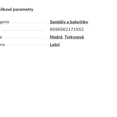
ňkové parametry
gorie
Sandály a balerínky
8596562171552
a
Modrá
,
Tyrkysová
óna
Letní