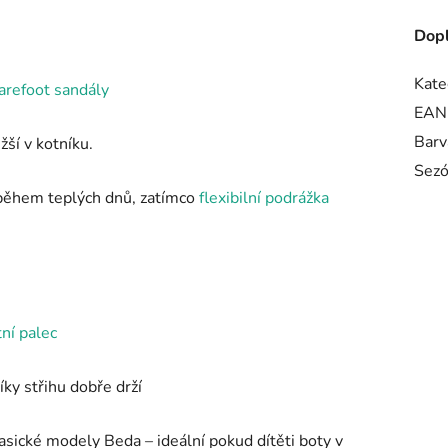
Dopl
Kate
arefoot sandály
EAN
Barv
ší v kotníku.
Sez
í během teplých dnů, zatímco
flexibilní podrážka
ní palec
íky střihu dobře drží
asické modely Beda – ideální pokud dítěti boty v