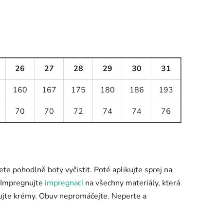
26
27
28
29
30
31
160
167
175
180
186
193
70
70
72
74
74
76
ete pohodlně boty vyčistit. Poté aplikujte sprej na
). Impregnujte
impregnací
na všechny materiály, která
mujte krémy. Obuv nepromáčejte. Neperte a