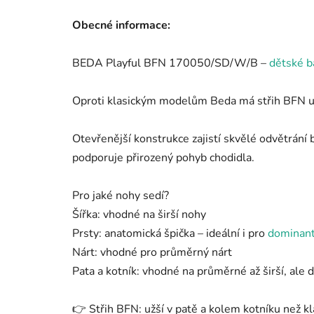
Obecné informace:
BEDA Playful BFN 170050/SD/W/B –
dětské b
Oproti klasickým modelům Beda má střih BFN už
Otevřenější konstrukce zajistí skvělé odvětrán
podporuje přirozený pohyb chodidla.
Pro jaké nohy sedí?
Šířka: vhodné na širší nohy
Prsty: anatomická špička – ideální i pro
dominant
Nárt: vhodné pro průměrný nárt
Pata a kotník: vhodné na průměrné až širší, ale d
👉 Střih BFN: užší v patě a kolem kotníku než kl