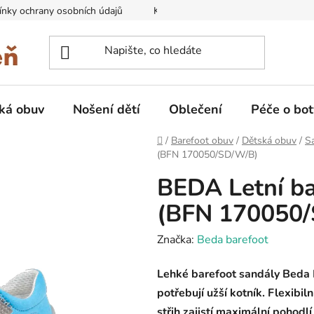
nky ochrany osobních údajů
Kontakty na prodejny
Doprava
ká obuv
Nošení dětí
Oblečení
Péče o bot
Domů
/
Barefoot obuv
/
Dětská obuv
/
Sa
(BFN 170050/SD/W/B)
BEDA Letní b
(BFN 170050
Značka:
Beda barefoot
Lehké barefoot sandály Beda P
potřebují užší kotník. Flexibi
střih zajistí maximální pohodl