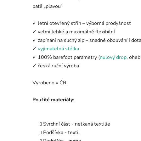
patě „plavou“
✓ letní otevřený střih – výborná prodyšnost
✓ velmi lehké a maximálně flexibilní
✓ zapínání na suchý zip – snadné obouvání i dot
✓
vyjímatelná stélka
✓ 100% barefoot parametry (
nulový drop
, oheb
✓ česká ruční výroba
Vyrobeno v ČR
Použité materiály:
Svrchní část - netkaná textilie
Podšívka - textil