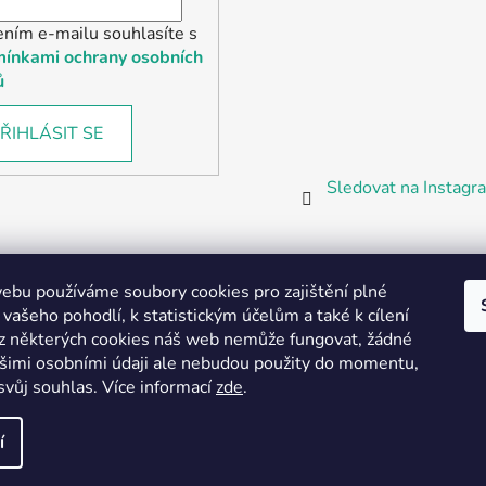
ením e-mailu souhlasíte s
ínkami ochrany osobních
ů
ŘIHLÁSIT SE
Sledovat na Instag
bu používáme soubory cookies pro zajištění plné
 vašeho pohodlí, k statistickým účelům a také k cílení
z některých cookies náš web nemůže fungovat, žádné
Partnerská prodejna Barefoot Plzeň
ašimi osobními údaji ale nebudou použity do momentu,
svůj souhlas
.
Více informací
zde
.
í
vyhrazena.