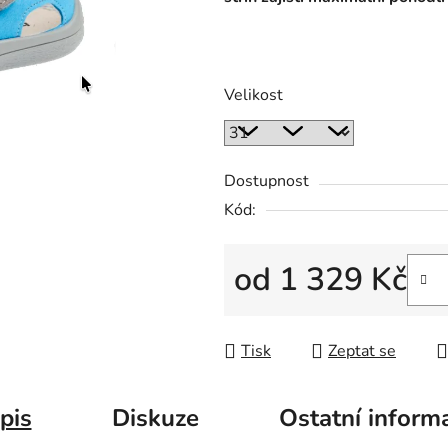
Velikost
Dostupnost
Kód:
od
1 329 Kč
Měrná cena:
Tisk
Zeptat se
pis
Diskuze
Ostatní inform