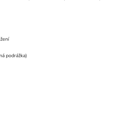
ažení
ná podrážka)