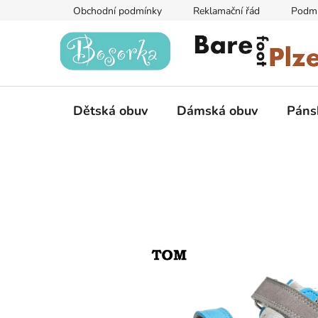
Přejít
Obchodní podmínky
Reklamační řád
Podmí
na
obsah
Dětská obuv
Dámská obuv
Páns