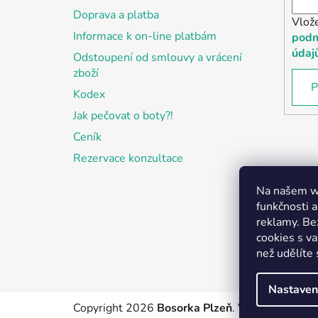
Doprava a platba
Vlož
Informace k on-line platbám
podm
údaj
Odstoupení od smlouvy a vrácení
zboží
P
Kodex
Jak pečovat o boty?!
Ceník
Rezervace konzultace
Na našem we
funkčnosti a
reklamy. Be
cookies s v
než udělíte 
Nastaven
Copyright 2026
Bosorka Plzeň
. Všechna práva 