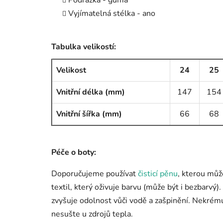
Podrážka - guma
Vyjímatelná stélka - ano
Tabulka velikostí:
Velikost
24
25
Vnitřní délka (mm)
147
154
Vnitřní šířka (mm)
66
68
Péče o boty:
Doporučujeme používat
čisticí pěnu
, kterou můž
textil, který oživuje barvu (může být i bezbarvý
zvyšuje odolnost vůči vodě a zašpinění. Nekré
nesušte u zdrojů tepla.