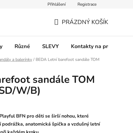
Přihlášení
Registrace
 a platba
Informace k on-line platbám
Odstoupení od smlou
PRÁZDNÝ KOŠÍK
NÁKUPNÍ
KOŠÍK
y
Různé
SLEVY
Kontakty na prodejny
ndály a balerínky
/
BEDA Letní barefoot sandále TOM
arefoot sandále TOM
/SD/W/B)
layful BFN pro děti se širší nohou, které
lní podrážka, anatomická špička a vzdušný letní
í při každém kroku.