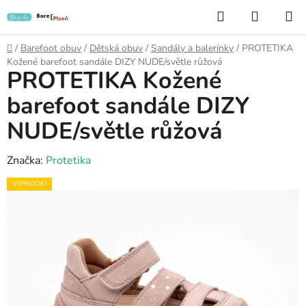
Přejít
Hledat
NÁKUP
na
KOŠÍK
obsah
Domů
/
Barefoot obuv
/
Dětská obuv
/
Sandály a balerínky
/
PROTETIKA
Kožené barefoot sandále DIZY NUDE/světle růžová
PROTETIKA Kožené
barefoot sandále DIZY
NUDE/světle růžová
Značka:
Protetika
VÝPRODEJ