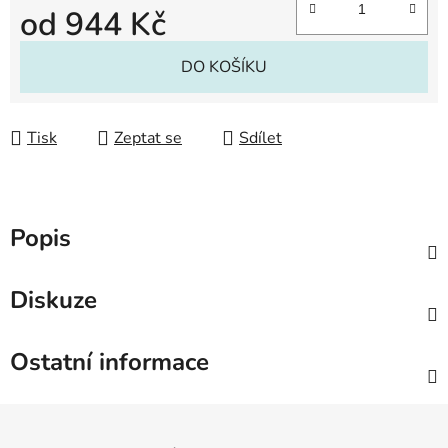
od
944 Kč
Měrná cena:
DO KOŠÍKU
Tisk
Zeptat se
Sdílet
Popis
Diskuze
Ostatní informace
Z
á