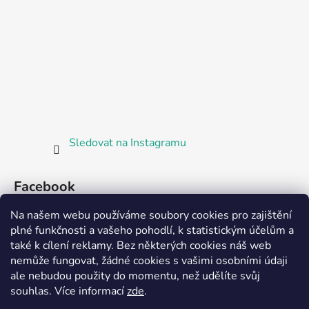
Sledovat na Instagramu
Facebook
Na našem webu používáme soubory cookies pro zajištění
plné funkčnosti a vašeho pohodlí, k statistickým účelům a
také k cílení reklamy. Bez některých cookies náš web
nemůže fungovat, žádné cookies s vašimi osobními údaji
ale nebudou použity do momentu, než udělíte svůj
Partnerská prodejna Barefoot Plzeň
souhlas
.
Více informací
zde
.