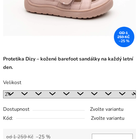
OD 1
259 KČ
–25 %
Protetika Dizy – kožené barefoot sandálky na každý letní
den.
Velikost
Dostupnost
Zvolte variantu
Kód:
Zvolte variantu
od 1 259 Kč
–25 %