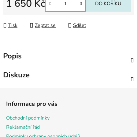
1 650 Kč
DO KOŠÍKU
Měrná cena:
Tisk
Zeptat se
Sdílet
Popis
Diskuze
Z
á
Informace pro vás
p
a
Obchodní podmínky
t
Reklamační řád
í
Podmínky ochrany osobních údajů