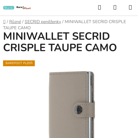
Přejít
Hledat
NÁKUP
na
KOŠÍK
obsah
Domů
/
Různé
/
SECRID peněženky
/
MINIWALLET SECRID CRISPLE
TAUPE CAMO
MINIWALLET SECRID
CRISPLE TAUPE CAMO
BAREFOOT PLZEŇ