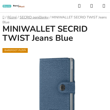
Přejít
Hledat
NÁKUP
na
KOŠÍK
obsah
Domů
/
Různé
/
SECRID peněženky
/
MINIWALLET SECRID TWIST Jeans
Blue
MINIWALLET SECRID
TWIST Jeans Blue
BAREFOOT PLZEŇ