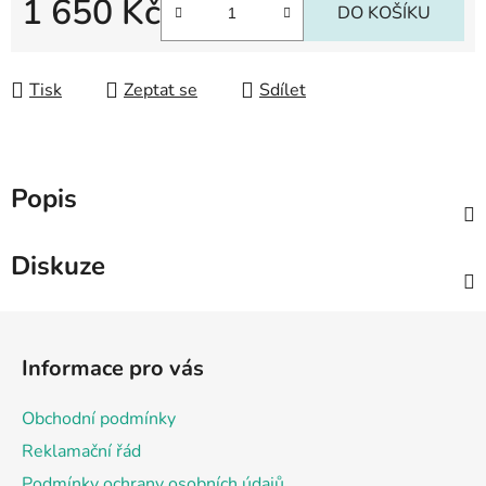
1 650 Kč
DO KOŠÍKU
Měrná cena:
Tisk
Zeptat se
Sdílet
Popis
Diskuze
Z
á
Informace pro vás
p
a
Obchodní podmínky
t
Reklamační řád
í
Podmínky ochrany osobních údajů