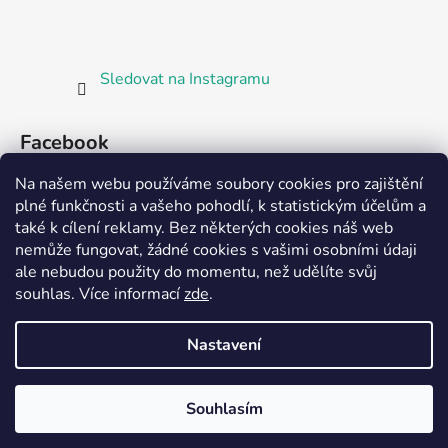
Sledovat na Instagramu
Facebook
Na našem webu používáme soubory cookies pro zajištění
plné funkčnosti a vašeho pohodlí, k statistickým účelům a
také k cílení reklamy. Bez některých cookies náš web
nemůže fungovat, žádné cookies s vašimi osobními údaji
ale nebudou použity do momentu, než udělíte svůj
Partnerská prodejna Barefoot Plzeň
souhlas
.
Více informací
zde
.
Nastavení
Vytvořil Shoptet
Souhlasím
Copyright 2026
Bosorka Plzeň
. Všechna práva
vyhrazena.