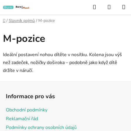
Přejít
Hledat
NÁKUP
na
KOŠÍK
obsah
Domů
/
Slovník pojmů
/
M-pozice
M-pozice
Ideální postavení nohou dítěte v nosítku. Kolena jsou výš
než zadeček, nožičky doširoka – podobně jako když dítě
držíte v náručí.
Z
á
Informace pro vás
p
a
Obchodní podmínky
t
Reklamační řád
í
Podmínky ochrany osobních údajů