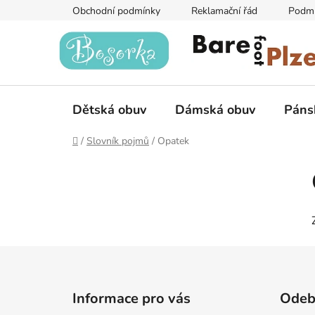
Přejít
Obchodní podmínky
Reklamační řád
Podmí
na
obsah
Dětská obuv
Dámská obuv
Páns
Domů
/
Slovník pojmů
/
Opatek
P
o
s
t
r
a
Z
n
á
n
Informace pro vás
Odebí
p
í