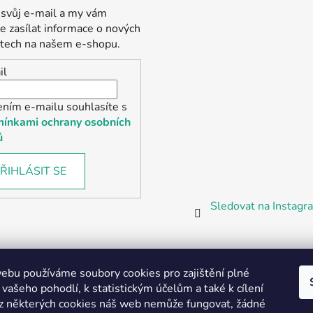
 svůj e-mail a my vám
 zasílat informace o nových
tech na našem e-shopu.
il
ením e-mailu souhlasíte s
ínkami ochrany osobních
ů
ŘIHLÁSIT SE
Sledovat na Instag
bu používáme soubory cookies pro zajištění plné
 vašeho pohodlí, k statistickým účelům a také k cílení
z některých cookies náš web nemůže fungovat, žádné
Partnerská prodejna Barefoot Plzeň