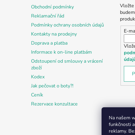
a
p
Vložte
Obchodní podmínky
t
a
budeme
Reklamační řád
í
produk
n
Podmínky ochrany osobních údajů
e
E-ma
Kontakty na prodejny
l
Doprava a platba
Vlož
Informace k on-line platbám
podm
údaj
Odstoupení od smlouvy a vrácení
zboží
P
Kodex
Jak pečovat o boty?!
Ceník
Rezervace konzultace
Na našem we
funkčnosti a
reklamy. Be