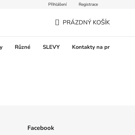
Přihlášení
Registrace
 a platba
Informace k on-line platbám
Odstoupení od smlou
PRÁZDNÝ KOŠÍK
NÁKUPNÍ
KOŠÍK
y
Různé
SLEVY
Kontakty na prodejny
Facebook