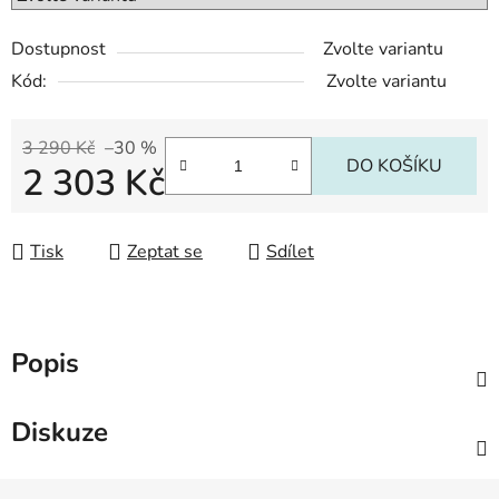
Dostupnost
Zvolte variantu
Kód:
Zvolte variantu
3 290 Kč
–30 %
DO KOŠÍKU
2 303 Kč
Měrná cena:
Tisk
Zeptat se
Sdílet
Popis
Diskuze
Z