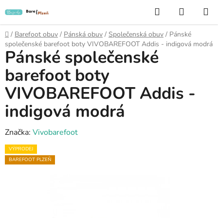
Přejít
Hledat
NÁKUP
na
KOŠÍK
obsah
Domů
/
Barefoot obuv
/
Pánská obuv
/
Společenská obuv
/
Pánské
společenské barefoot boty VIVOBAREFOOT Addis - indigová modrá
Pánské společenské
barefoot boty
VIVOBAREFOOT Addis -
indigová modrá
Značka:
Vivobarefoot
VÝPRODEJ
BAREFOOT PLZEŇ