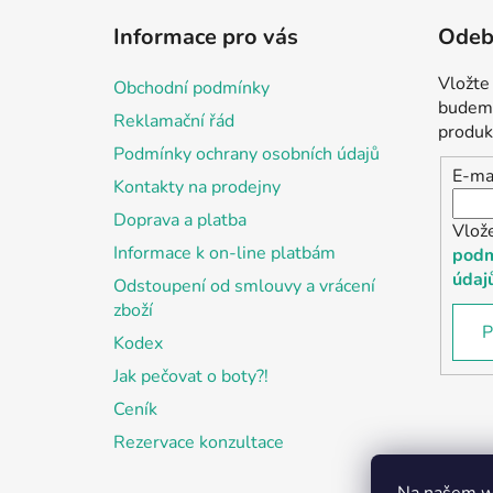
á
Informace pro vás
Odebí
p
a
Vložte
Obchodní podmínky
t
budeme
Reklamační řád
í
produk
Podmínky ochrany osobních údajů
E-ma
Kontakty na prodejny
Doprava a platba
Vlož
Informace k on-line platbám
podm
údaj
Odstoupení od smlouvy a vrácení
zboží
P
Kodex
Jak pečovat o boty?!
Ceník
Rezervace konzultace