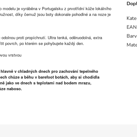
Dopl
 modelu je vyráběna v Portugalsku z prvotřídní kůže lokálního
ružnost, díky čemuž jsou boty dokonale pohodlné a na noze je
Kate
EAN
Barv
olnou proti propíchnutí. Ultra tenká, oděruodolná, extra
tit povrch, po kterém se pohybujete každý den.
Mate
ovou vrstvou
 hlavně v chladných dnech pro zachování tepelného
ech chůze a běhu v barefoot botách, aby si chodidla
ejně jako ve dnech s teplotami nad bodem mrazu,
ůze naboso.