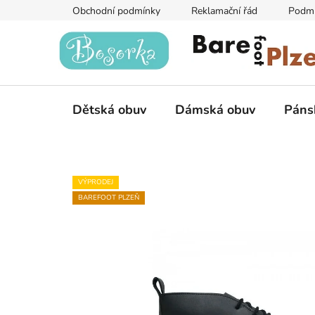
Přejít
Obchodní podmínky
Reklamační řád
Podmí
na
obsah
Dětská obuv
Dámská obuv
Páns
VÝPRODEJ
BAREFOOT PLZEŇ