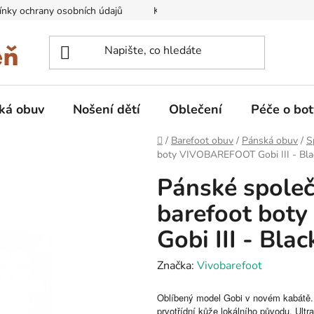
nky ochrany osobních údajů
Kontakty na prodejny
Doprava
ká obuv
Nošení dětí
Oblečení
Péče o bot
Domů
/
Barefoot obuv
/
Pánská obuv
/
S
boty VIVOBAREFOOT Gobi III - Bla
Pánské spole
barefoot bo
Gobi III - Bla
Značka:
Vivobarefoot
Oblíbený model Gobi v novém kabátě. 
prvotřídní kůže lokálního původu. Ult