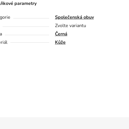
ňkové parametry
gorie
Společenská obuv
Zvolte variantu
a
Černá
riál
Kůže