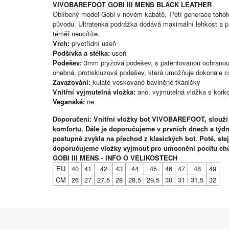
VIVOBAREFOOT GOBI III MENS BLACK LEATHER
Oblíbený model Gobi v novém kabátě. Třetí generace tohoto
původu. Ultratenká podrážka dodává maximální lehkost a p
téměř neucítíte.
Vrch:
prvotřídní useň
Podšívka a stélka:
useň
Podešev:
3mm pryžová podešev, s patentovanou ochranou od
ohebná, protiskluzová podešev, která umožňuje dokonale cí
Zavazování:
kulaté voskované bavlněné tkaničky
Vnitřní vyjmutelná vložka:
ano, vyjmutelná vložka s kork
Veganské:
ne
Doporučení: Vnitřní vložky bot VIVOBAREFOOT, slouží
komfortu. Dále je doporučujeme v prvních dnech a týdn
postupně zvykla na přechod z klasických bot. Poté, st
doporučujeme vložky vyjmout pro umocnění pocitu ch
GOBI III MENS - INFO O VELIKOSTECH
EU
40
41
42
43
44
45
46
47
48
49
CM
26
27
27,5
28
28,5
29,5
30
31
31,5
32
Z