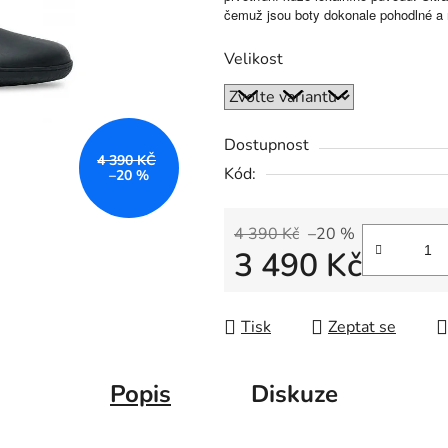
čemuž jsou boty dokonale pohodlné a 
Velikost
Dostupnost
4 390 KČ
Kód:
–20 %
4 390 Kč
–20 %
3 490 Kč
Měrná cena:
Tisk
Zeptat se
Popis
Diskuze