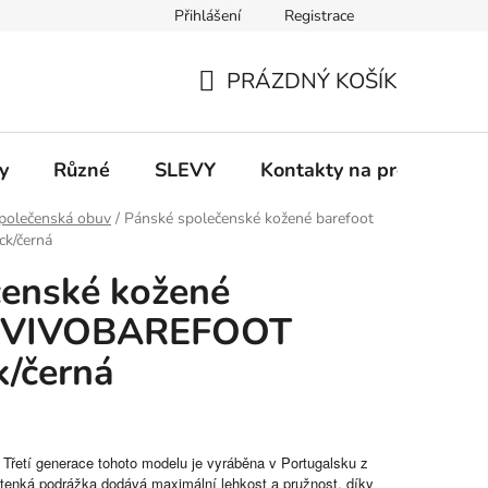
Přihlášení
Registrace
 a platba
Informace k on-line platbám
Odstoupení od smlou
PRÁZDNÝ KOŠÍK
NÁKUPNÍ
KOŠÍK
y
Různé
SLEVY
Kontakty na prodejny
polečenská obuv
/
Pánské společenské kožené barefoot
ck/černá
čenské kožené
ty VIVOBAREFOOT
ck/černá
Třetí generace tohoto modelu je vyráběna v Portugalsku z
ratenká podrážka dodává maximální lehkost a pružnost, díky