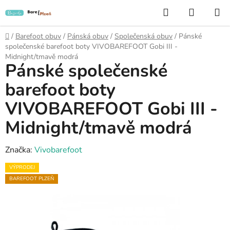
Přejít
Hledat
NÁKUP
na
KOŠÍK
obsah
Domů
/
Barefoot obuv
/
Pánská obuv
/
Společenská obuv
/
Pánské
společenské barefoot boty VIVOBAREFOOT Gobi III -
Midnight/tmavě modrá
Pánské společenské
barefoot boty
VIVOBAREFOOT Gobi III -
Midnight/tmavě modrá
Značka:
Vivobarefoot
VÝPRODEJ
BAREFOOT PLZEŇ