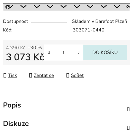
Dostupnost
Skladem v Barefoot Plzeň
Kód:
303071-0440
4 390 Kč
–30 %
DO KOŠÍKU
3 073 Kč
Měrná cena:
Tisk
Zeptat se
Sdílet
Popis
Diskuze