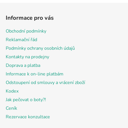
Z
á
Informace pro vás
p
a
Obchodní podmínky
t
Reklamační řád
í
Podmínky ochrany osobních údajů
Kontakty na prodejny
Doprava a platba
Informace k on-line platbám
Odstoupení od smlouvy a vrácení zboží
Kodex
Jak pečovat o boty?!
Ceník
Rezervace konzultace