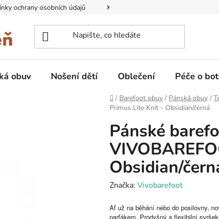
nky ochrany osobních údajů
Kontakty na prodejny
Doprava
ká obuv
Nošení dětí
Oblečení
Péče o bot
Domů
/
Barefoot obuv
/
Pánská obuv
/
T
Primus Lite Knit - Obsidian/černá
Pánské barefo
VIVOBAREFOOT
Obsidian/čern
Značka:
Vivobarefoot
Ať už na běhání nebo do posilovny, no
parťákem. Prodyšný a flexibilní svrše