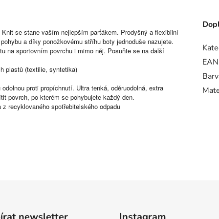
Dopl
 Knit se stane vaším nejlepším parťákem. Prodyšný a flexibilní
u pohybu a díky ponožkovému stříhu boty jednoduše nazujete.
Kate
itu na sportovním povrchu i mimo něj. Posuňte se na další
EAN
plastů (textilie, syntetika)
Barv
olnou proti propíchnutí. Ultra tenká, oděruodolná, extra
Mate
tit povrch, po kterém se pohybujete každý den.
a z recyklovaného spotřebitelského odpadu
rat newsletter
Instagram