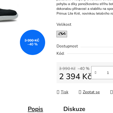
pohybu a díky ponožkovému stříhu bot
dokonalou přilnavost a stabilitu na sp
Primus Lite Knit, novinkou letošního r
Velikost
3 990 KČ
–40 %
Dostupnost
Kód:
3 990 Kč
–40 %
2 394 Kč
Měrná cena:
Tisk
Zeptat se
Popis
Diskuze