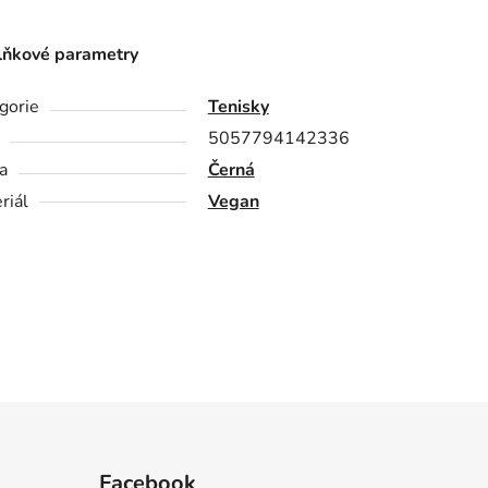
ňkové parametry
gorie
Tenisky
5057794142336
a
Černá
riál
Vegan
Facebook