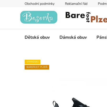
Přejít
Obchodní podmínky
Reklamační řád
Podmí
na
obsah
Dětská obuv
Dámská obuv
Páns
VÝPRODEJ
BAREFOOT PLZEŇ