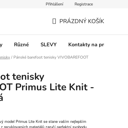
Přihlášení
Registrace
 a platba
Informace k on-line platbám
Odstoupení od smlou
PRÁZDNÝ KOŠÍK
NÁKUPNÍ
KOŠÍK
y
Různé
SLEVY
Kontakty na prodejny
enisky
/
Pánské barefoot tenisky VIVOBAREFOOT
ot tenisky
 Primus Lite Knit -
á
vý model Primus Lite Knit se stane vaším nejlepším
k z recyklovaných materiálů zaručí perfektní svobodu