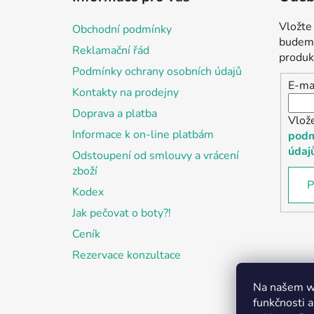
p
a
Vložte
Obchodní podmínky
t
budeme
Reklamační řád
í
produk
Podmínky ochrany osobních údajů
E-ma
Kontakty na prodejny
Doprava a platba
Vlož
Informace k on-line platbám
podm
údaj
Odstoupení od smlouvy a vrácení
zboží
P
Kodex
Jak pečovat o boty?!
Ceník
Rezervace konzultace
Na našem we
funkčnosti a