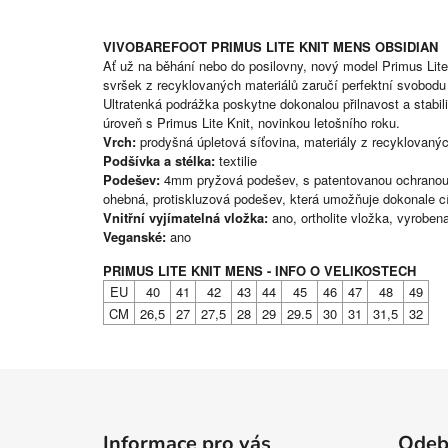
VIVOBAREFOOT PRIMUS LITE KNIT MENS OBSIDIAN
Ať už na běhání nebo do posilovny, nový model Primus Lite
svršek z recyklovaných materiálů zaručí perfektní svobod
Ultratenká podrážka poskytne dokonalou přilnavost a stabil
úroveň s Primus Lite Knit, novinkou letošního roku.
Vrch:
prodyšná úpletová síťovina, materiály z recyklovaných 
Podšívka a stélka:
textilie
Podešev:
4mm pryžová podešev, s patentovanou ochranou od
ohebná, protiskluzová podešev, která umožňuje dokonale cí
Vnitřní vyjímatelná vložka:
ano, ortholite vložka, vyroben
Veganské:
ano
PRIMUS LITE KNIT MENS - INFO O VELIKOSTECH
EU
40
41
42
43
44
45
46
47
48
49
CM
26,5
27
27,5
28
29
29.5
30
31
31,5
32
Z
á
Informace pro vás
Odebí