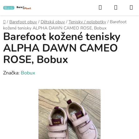
Přejít
Hledat
NÁKUP
na
KOŠÍK
obsah
Domů
/
Barefoot obuv
/
Dětská obuv
/
Tenisky / polobotky
/
Barefoot
kožené tenisky ALPHA DAWN CAMEO ROSE, Bobux
Barefoot kožené tenisky
ALPHA DAWN CAMEO
ROSE, Bobux
Značka:
Bobux