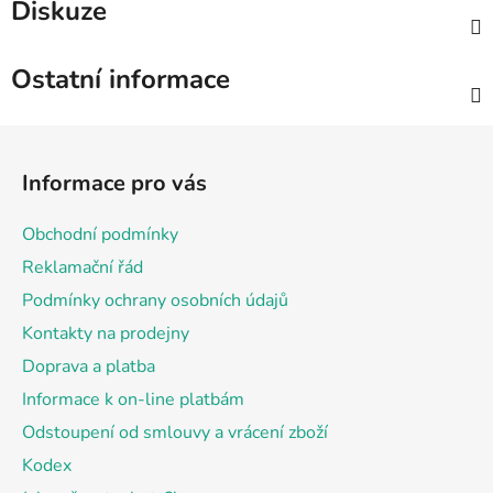
Diskuze
Ostatní informace
Z
á
Informace pro vás
p
a
Obchodní podmínky
t
Reklamační řád
í
Podmínky ochrany osobních údajů
Kontakty na prodejny
Doprava a platba
Informace k on-line platbám
Odstoupení od smlouvy a vrácení zboží
Kodex