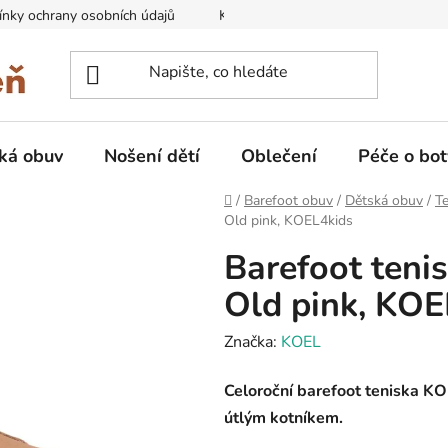
nky ochrany osobních údajů
Kontakty na prodejny
Doprava
ká obuv
Nošení dětí
Oblečení
Péče o bot
Domů
/
Barefoot obuv
/
Dětská obuv
/
Te
Old pink, KOEL4kids
Barefoot teni
Old pink, KOE
Značka:
KOEL
Celoroční barefoot teniska KOE
útlým kotníkem.