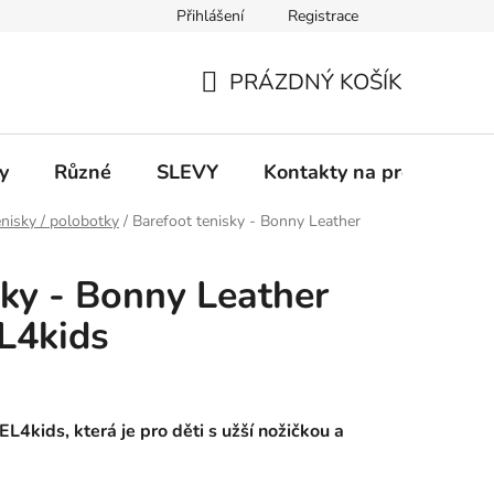
Přihlášení
Registrace
 a platba
Informace k on-line platbám
Odstoupení od smlou
PRÁZDNÝ KOŠÍK
NÁKUPNÍ
KOŠÍK
y
Různé
SLEVY
Kontakty na prodejny
nisky / polobotky
/
Barefoot tenisky - Bonny Leather
sky - Bonny Leather
L4kids
L4kids, která je pro děti s užší nožičkou a