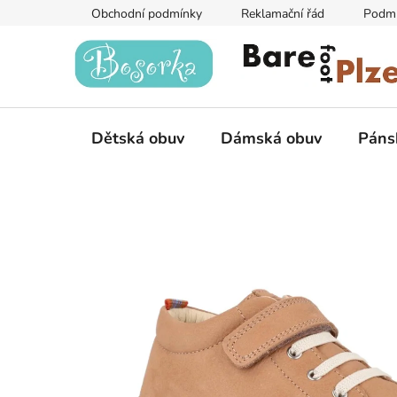
Přejít
Obchodní podmínky
Reklamační řád
Podmí
na
obsah
Dětská obuv
Dámská obuv
Páns