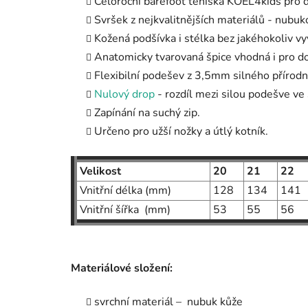
Celoroční barefoot teniska KOEL4kids pro d
Svršek z nejkvalitnějších materiálů - nubuk
Kožená podšívka i stélka bez jakéhokoliv vy
Anatomicky tvarovaná špice vhodná i pro d
Flexibilní podešev z 3,5mm silného přírodn
Nulový drop
- rozdíl mezi silou podešve ve 
Zapínání na suchý zip.
Určeno pro užší nožky a útlý kotník.
Velikost
20
21
22
Vnitřní délka (mm)
128
134
141
Vnitřní šířka (mm)
53
55
56
Materiálové složení:
svrchní materiál – nubuk kůže