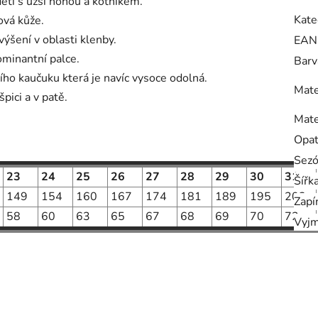
ěti s užší nohou a kotníkem.
Kate
ová kůže.
výšení v oblasti klenby.
EAN
ominantní palce.
Barv
ího kaučuku která je navíc vysoce odolná.
Mate
špici a v patě.
Mate
Opa
Sez
23
24
25
26
27
28
29
30
31
Šířk
149
154
160
167
174
181
189
195
202
Zapí
58
60
63
65
67
68
69
70
72
Vyjm