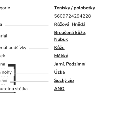
gorie
Tenisky / polobotky
5609724294228
a
Růžová
,
Hnědá
Broušená kůže
,
riál
Nubuk
riál podšívky
Kůže
tek
Měkký
óna
Jarní
,
Podzimní
32
a nohy
Úzká
208
nání
Suchý zip
73
utelná stélka
ANO