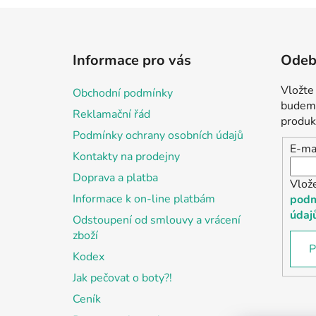
Z
á
Informace pro vás
Odebí
p
a
Vložte
Obchodní podmínky
t
budeme
Reklamační řád
í
produk
Podmínky ochrany osobních údajů
E-ma
Kontakty na prodejny
Doprava a platba
Vlož
Informace k on-line platbám
podm
údaj
Odstoupení od smlouvy a vrácení
zboží
P
Kodex
Jak pečovat o boty?!
Ceník