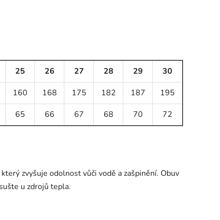
25
26
27
28
29
30
160
168
175
182
187
195
65
66
67
68
70
72
, který zvyšuje odolnost vůči vodě a zašpinění. Obuv
ušte u zdrojů tepla.