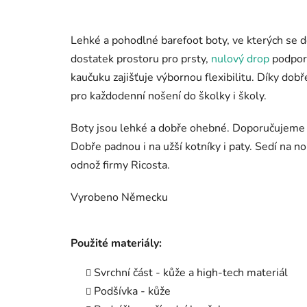
Lehké a pohodlné barefoot boty, ve kterých se dě
dostatek prostoru pro prsty,
nulový drop
podporu
kaučuku zajišťuje výbornou flexibilitu. Díky dobř
pro každodenní nošení do školky i školy.
Boty jsou lehké a dobře ohebné. Doporučujeme d
Dobře padnou i na užší kotníky i paty. Sedí na 
odnož firmy Ricosta.
Vyrobeno Německu
Použité materiály:
Svrchní část - kůže a high-tech materiál
Podšívka - kůže