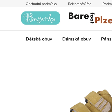
Přejít
Obchodní podmínky
Reklamační řád
Podmí
na
obsah
Dětská obuv
Dámská obuv
Páns