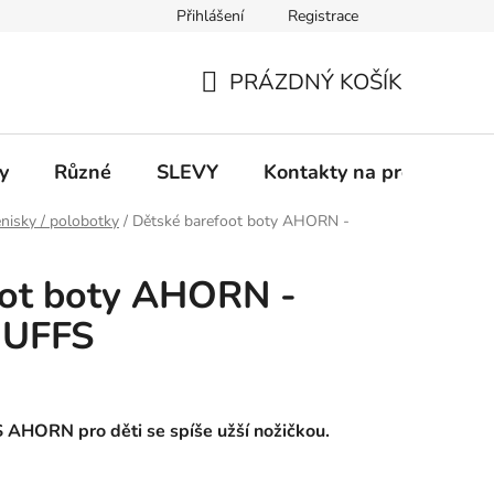
Přihlášení
Registrace
 a platba
Informace k on-line platbám
Odstoupení od smlou
PRÁZDNÝ KOŠÍK
NÁKUPNÍ
KOŠÍK
y
Různé
SLEVY
Kontakty na prodejny
nisky / polobotky
/
Dětské barefoot boty AHORN -
oot boty AHORN -
NUFFS
AHORN pro děti se spíše užší nožičkou.