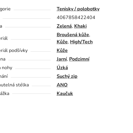
gorie
Tenisky / polobotky
4067858422404
a
Zelená
,
Khaki
Broušená kůže
,
riál
Kůže
,
High/Tech
riál podšívky
Kůže
óna
Jarní
,
Podzimní
a nohy
Úzká
nání
Suchý zip
utelná stélka
ANO
ážka
Kaučuk