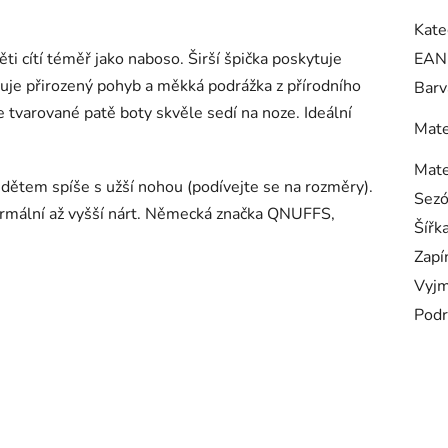
Kate
ti cítí téměř jako naboso. Širší špička poskytuje
EAN
je přirozený pohyb a měkká podrážka z přírodního
Barv
e tvarované patě boty skvěle sedí na noze. Ideální
Mate
Mate
ětem spíše s užší nohou (podívejte se na rozměry).
Sez
normální až vyšší nárt. Německá značka QNUFFS,
Šířk
Zapí
Vyjm
Podr