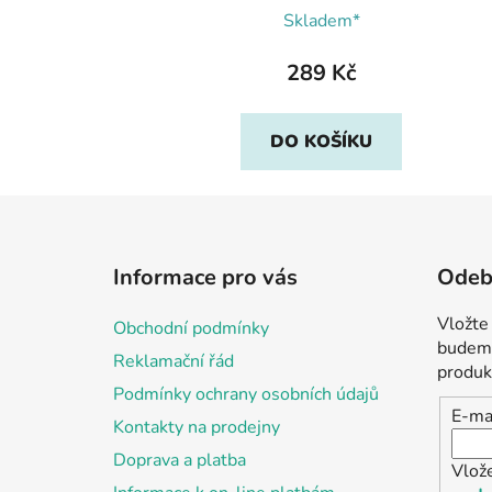
Skladem*
289 Kč
DO KOŠÍKU
Z
á
Informace pro vás
Odebí
p
a
Vložte
Obchodní podmínky
t
budeme
Reklamační řád
í
produk
Podmínky ochrany osobních údajů
E-ma
Kontakty na prodejny
Doprava a platba
Vlož