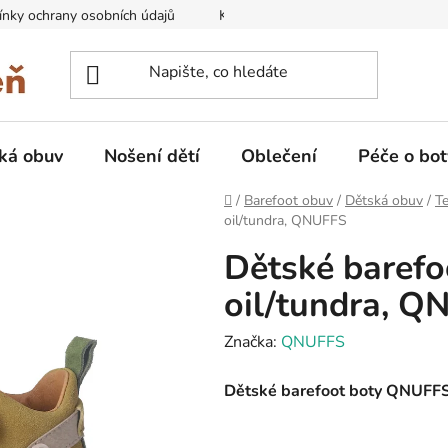
nky ochrany osobních údajů
Kontakty na prodejny
Doprava
ká obuv
Nošení dětí
Oblečení
Péče o bot
Domů
/
Barefoot obuv
/
Dětská obuv
/
Te
oil/tundra, QNUFFS
Dětské baref
oil/tundra, Q
Značka:
QNUFFS
Dětské barefoot boty QNUFFS 