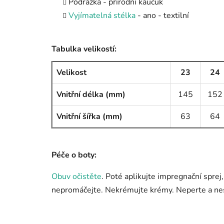
Podrážka - přírodní kaučuk
Vyjímatelná stélka
- ano - textilní
Tabulka velikostí:
Velikost
23
24
Vnitřní délka (mm)
145
152
Vnitřní šířka (mm)
63
64
Péče o boty:
Obuv očistěte
. Poté aplikujte impregnační sprej
nepromáčejte. Nekrémujte krémy. Neperte a nes