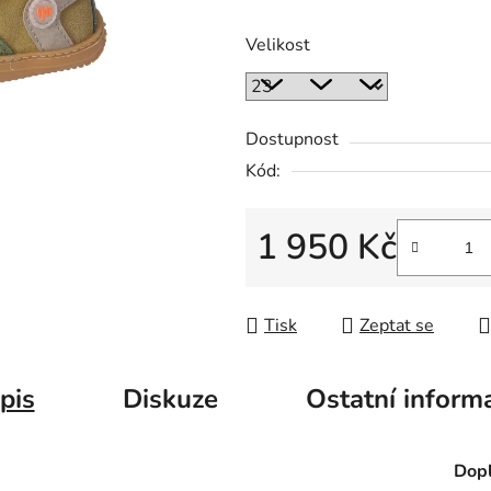
Velikost
Dostupnost
Kód:
1 950 Kč
Měrná cena:
Tisk
Zeptat se
pis
Diskuze
Ostatní inform
Dopl