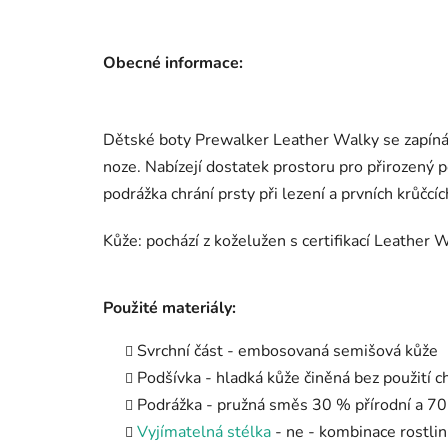
Obecné informace:
Dětské boty Prewalker Leather Walky se zapínán
noze. Nabízejí dostatek prostoru pro přirozený 
podrážka chrání prsty při lezení a prvních krůčcíc
Kůže: pochází z koželužen s certifikací Leather
Použité materiály:
Svrchní část - embosovaná semišová kůže
Podšívka - hladká kůže činěná bez použití 
Podrážka - pružná směs 30 % přírodní a 70
Vyjímatelná stélka
- ne - kombinace rostl