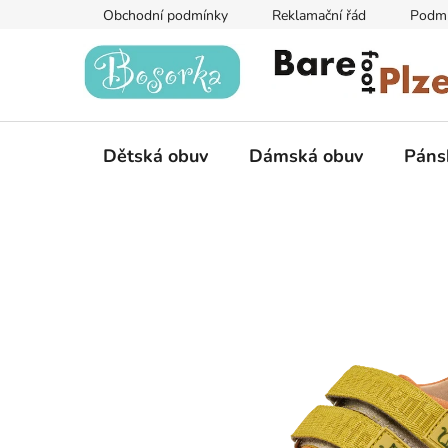
Přejít
Obchodní podmínky
Reklamační řád
Podmí
na
obsah
Dětská obuv
Dámská obuv
Páns