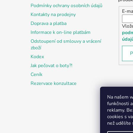
í
Podmínky ochrany osobních údajů
E-ma
Kontakty na prodejny
Doprava a platba
Vlož
Informace k on-line platbám
podm
údaj
Odstoupení od smlouvy a vrácení
zboží
P
Kodex
Jak pečovat o boty?!
Ceník
Rezervace konzultace
Na našem we
funkčnosti a
reklamy. Be
cookies s v
než udělíte 