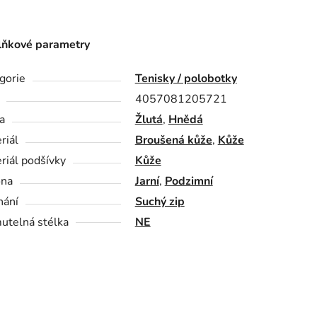
ňkové parametry
gorie
Tenisky / polobotky
4057081205721
a
Žlutá
,
Hnědá
riál
Broušená kůže
,
Kůže
riál podšívky
Kůže
óna
Jarní
,
Podzimní
nání
Suchý zip
utelná stélka
NE