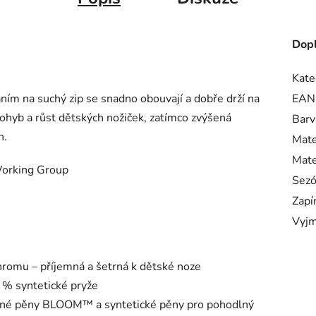
Dopl
Kate
ím na suchý zip se snadno obouvají a dobře drží na
EAN
pohyb a růst dětských nožiček, zatímco zvýšená
Barv
h.
Mate
Mate
 Working Group
Sez
Zapí
Vyjm
chromu – příjemná a šetrná k dětské noze
 % syntetické pryže
inné pěny BLOOM™ a syntetické pěny pro pohodlný