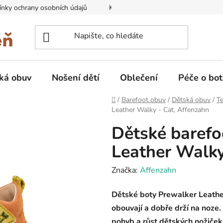
nky ochrany osobních údajů
Kontakty na prodejny
Doprava
ká obuv
Nošení dětí
Oblečení
Péče o bot
Domů
/
Barefoot obuv
/
Dětská obuv
/
Te
Leather Walky - Cat, Affenzahn
Dětské barefo
Leather Walky
Značka:
Affenzahn
Dětské boty Prewalker Leathe
obouvají a dobře drží na noze.
pohyb a růst dětských nožiček