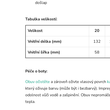
došlap
Tabulka velikostí:
Velikost
20
Vnitřní délka (mm)
132
Vnitřní šířka (mm)
58
Péče o boty:
Obuv očistěte
a zároveň oživte vlasový povrch
k
který oživuje barvu (může být i bezbarvý). Impr
odolnost vůči vodě a zašpinění. Obuv nepromáče
tepla.