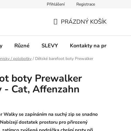
Přihlášení
Registrace
 a platba
Informace k on-line platbám
Odstoupení od smlou
PRÁZDNÝ KOŠÍK
NÁKUPNÍ
KOŠÍK
y
Různé
SLEVY
Kontakty na prodejny
nisky / polobotky
/
Dětské barefoot boty Prewalker
ot boty Prewalker
 - Cat, Affenzahn
r Walky se zapínáním na suchý zip se snadno
 Nabízejí dostatek prostoru pro přirozený
, zatímco zvýšená podrážka chrání prsty při