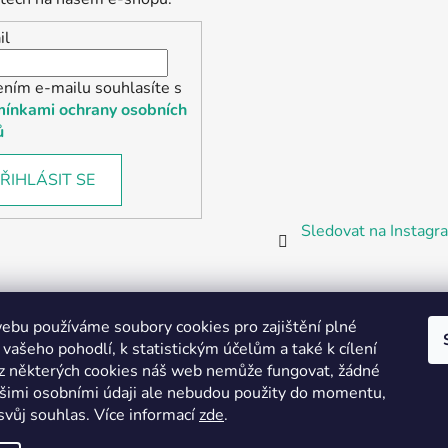
il
ením e-mailu souhlasíte s
ínkami ochrany osobních
ů
ŘIHLÁSIT SE
Sledovat na Instag
bu používáme soubory cookies pro zajištění plné
 vašeho pohodlí, k statistickým účelům a také k cílení
z některých cookies náš web nemůže fungovat, žádné
Partnerská prodejna Barefoot Plzeň
ašimi osobními údaji ale nebudou použity do momentu,
svůj souhlas
.
Více informací
zde
.