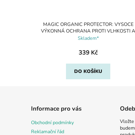
MAGIC ORGANIC PROTECTOR: VYSOCE
VÝKONNÁ OCHRANA PROTI VLHKOSTI 
ŠPÍNĚ, Pedag
Skladem*
339 Kč
DO KOŠÍKU
Z
á
Informace pro vás
Odebí
p
a
Vložte
Obchodní podmínky
t
budeme
Reklamační řád
produk