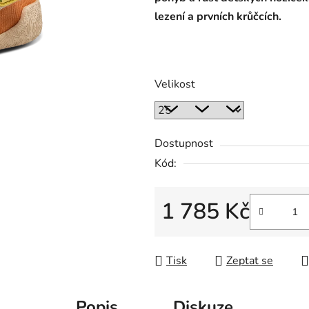
lezení a prvních krůčcích.
Velikost
Dostupnost
Kód:
1 785 Kč
Měrná cena:
Tisk
Zeptat se
Popis
Diskuze