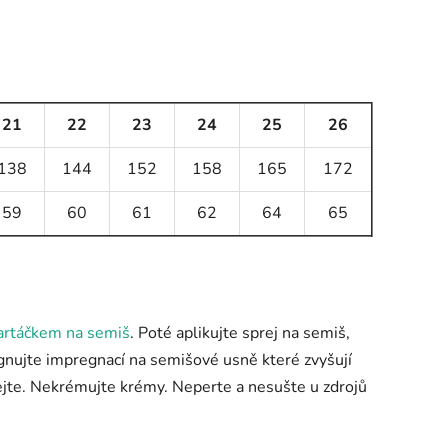
21
22
23
24
25
26
138
144
152
158
165
172
59
60
61
62
64
65
artáčkem na semiš
. Poté aplikujte sprej na semiš,
egnujte impregnací na semišové usně které zvyšují
jte. Nekrémujte krémy. Neperte a nesušte u zdrojů