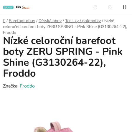
Přejít
Hledat
NÁKUP
na
KOŠÍK
obsah
Domů
/
Barefoot obuv
/
Dětská obuv
/
Tenisky / polobotky
/
Nízké
celoroční barefoot boty ZERU SPRING - Pink Shine (G3130264-22),
Froddo
Nízké celoroční barefoot
boty ZERU SPRING - Pink
Shine (G3130264-22),
Froddo
Značka:
Froddo