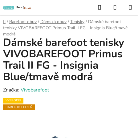
Přejít
Hledat
NÁKUP
na
KOŠÍK
obsah
Domů
/
Barefoot obuv
/
Dámská obuv
/
Tenisky
/
Dámské barefoot
tenisky VIVOBAREFOOT Primus Trail II FG - Insignia Blue/tmavě
modrá
Dámské barefoot tenisky
VIVOBAREFOOT Primus
Trail II FG - Insignia
Blue/tmavě modrá
Značka:
Vivobarefoot
VÝPRODEJ
BAREFOOT PLZEŇ