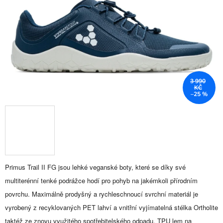
3 990
KČ
–25 %
Primus Trail II FG jsou lehké veganské boty, které se díky své
multiterénní tenké podrážce hodí pro pohyb na jakémkoli přírodním
povrchu. Maximálně prodyšný a rychleschnoucí svrchní materiál je
vyrobený z recyklovaných PET lahví a vnitřní vyjímatelná stélka Ortholite
taktéž ze znovu využitého spotřebitelského odpadu. TPU lem na