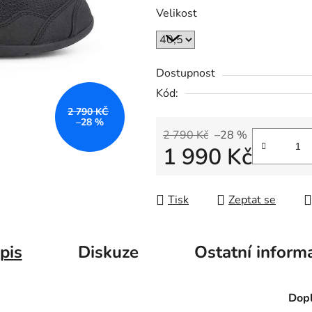
Velikost
Dostupnost
Kód:
2 790 KČ
–28 %
2 790 Kč
–28 %
1 990 Kč
Měrná cena:
Tisk
Zeptat se
pis
Diskuze
Ostatní inform
Dopl