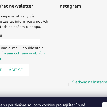
rat newsletter
Instagram
 svůj e-mail a my vám
 zasílat informace o nových
tech na našem e-shopu.
il
ením e-mailu souhlasíte s
ínkami ochrany osobních
ů
ŘIHLÁSIT SE
Sledovat na Instag
bu používáme soubory cookies pro zajištění plné