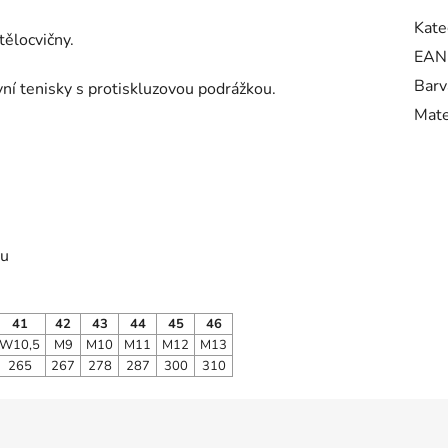
Kate
tělocvičny.
EAN
Barv
ní tenisky s protiskluzovou podrážkou.
Mate
lu
41
42
43
44
45
46
W10,5
M9
M10
M11
M12
M13
265
267
278
287
300
310