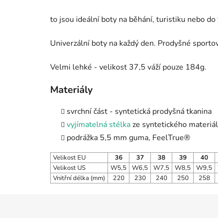
to jsou ideální boty na běhání, turistiku nebo do 
Univerzální boty na každý den. Prodyšné sportov
Velmi lehké - velikost 37,5 váží pouze 184g.
Materiály
svrchní část - syntetická prodyšná tkanina
vyjímatelná stélka
ze syntetického materiá
podrážka 5,5 mm guma, FeelTrue®
Velikost EU
36
37
38
39
40
Velikost US
W5,5
W6,5
W7,5
W8,5
W9,5
Vnitřní délka (mm)
220
230
240
250
258
Z