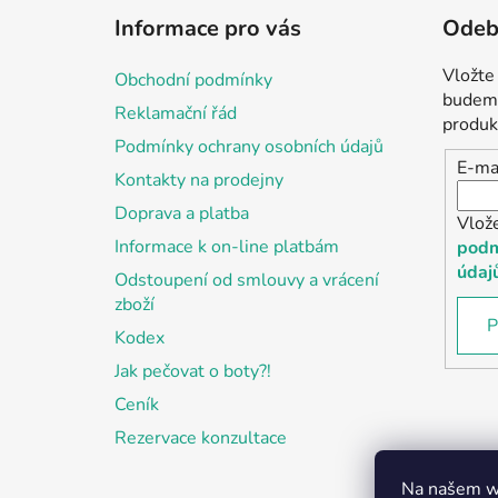
á
Informace pro vás
Odebí
p
a
Vložte
Obchodní podmínky
t
budeme
Reklamační řád
í
produk
Podmínky ochrany osobních údajů
E-ma
Kontakty na prodejny
Doprava a platba
Vlož
Informace k on-line platbám
podm
údaj
Odstoupení od smlouvy a vrácení
zboží
P
Kodex
Jak pečovat o boty?!
Ceník
Rezervace konzultace
Na našem we