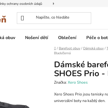
nky ochrany osobních údajů
Kontakty na prodejny
Doprava
ká obuv
Nošení dětí
Oblečení
Péče o bot
Domů
/
Barefoot obuv
/
Dámská obuv
/
Black/černá
Dámské baref
SHOES Prio - 
Značka:
Xero Shoes
Xero Shoes Prio jsou tenisky na
univerzální boty na každý den.