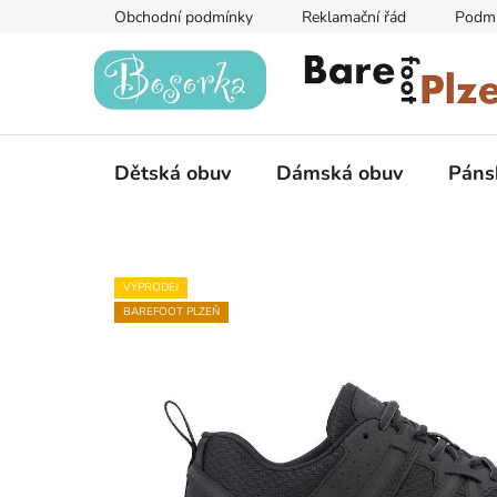
Přejít
Obchodní podmínky
Reklamační řád
Podmí
na
obsah
Dětská obuv
Dámská obuv
Páns
VÝPRODEJ
BAREFOOT PLZEŇ