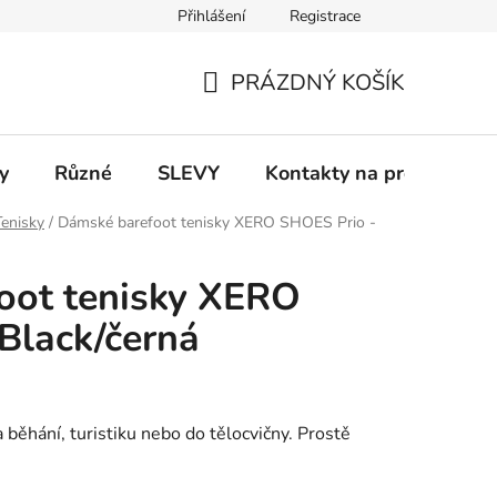
Přihlášení
Registrace
 a platba
Informace k on-line platbám
Odstoupení od smlou
PRÁZDNÝ KOŠÍK
NÁKUPNÍ
KOŠÍK
y
Různé
SLEVY
Kontakty na prodejny
Tenisky
/
Dámské barefoot tenisky XERO SHOES Prio -
oot tenisky XERO
Black/černá
 běhání, turistiku nebo do tělocvičny. Prostě