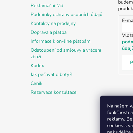
t
budeme
Reklamační řád
í
produk
Podmínky ochrany osobních údajů
E-ma
Kontakty na prodejny
Doprava a platba
Vlož
Informace k on-line platbám
podm
údaj
Odstoupení od smlouvy a vrácení
zboží
P
Kodex
Jak pečovat o boty?!
Ceník
Rezervace konzultace
Na našem we
funkčnosti a
reklamy. Be
cookies s v
než udělíte 