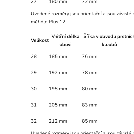
27
180 mm
72 mm
Uvedené rozměry jsou orientační a jsou závislé
měřidlo Plus 12.
Vnitřní délka
Šířka v obvodu prstníc
Velikost
obuvi
kloubů
28
185 mm
76 mm
29
192 mm
78 mm
30
198 mm
80 mm
31
205 mm
83 mm
32
212 mm
85 mm
Uvedené rozměry jsou orientační a jsou závislé