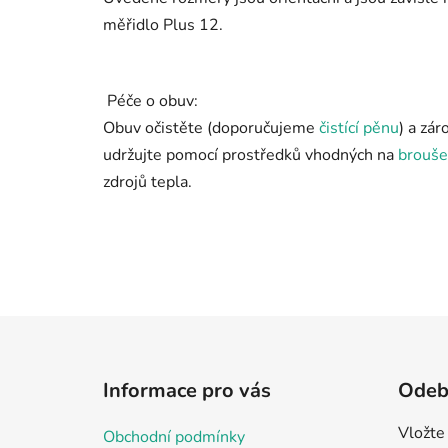
měřidlo Plus 12.
Péče o obuv:
Obuv očistěte (doporučujeme
čistící pěnu
) a zá
udržujte pomocí prostředků vhodných na
brouš
zdrojů tepla.
Z
á
Informace pro vás
Odebí
p
a
Vložte
Obchodní podmínky