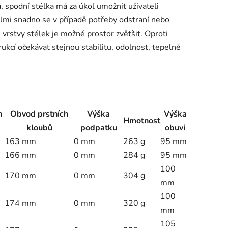
 spodní stélka má za úkol umožnit uživateli
elmi snadno se v případě potřeby odstraní nebo
vrstvy stélek je možné prostor zvětšit. Oproti
ukcí očekávat stejnou stabilitu, odolnost, tepelně
h
Obvod prstních
Výška
Výška
Hmotnost
kloubů
podpatku
obuvi
163 mm
0 mm
263 g
95 mm
166 mm
0 mm
284 g
95 mm
100
170 mm
0 mm
304 g
mm
100
174 mm
0 mm
320 g
mm
105