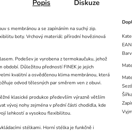
Popis
Diskuze
Dopl
uv s membránou a se zapínáním na suchý zip.
Kate
ibilitu boty. Vrchový materiál: přírodní hovězinová
EAN
Barv
vlasem. Podešev je vyrobena z termokaučuku, jehož
Mate
m období. Důležitou předností FINEK je jejich
 velmi kvalitní a osvědčenou klima membránou, která
Mate
ožňuje odvod tělesných par směrem ven z obuvi.
Sez
Šířk
ěžné klasické produkce především výrazně větším
Zapí
at vývoj nohy zejména v přední části chodidla, kde
Vyjm
jí lehkostí a vysokou flexibilitou.
ádacími stélkami. Horní stélka je funkčně i