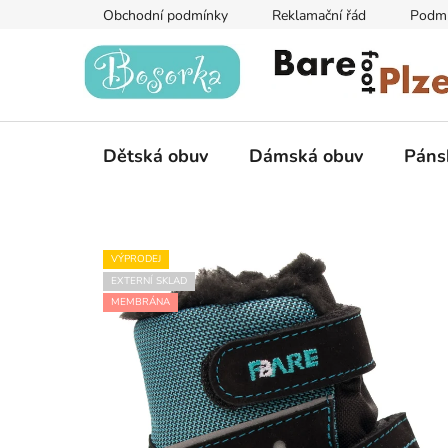
Přejít
Obchodní podmínky
Reklamační řád
Podmí
na
obsah
Dětská obuv
Dámská obuv
Páns
VÝPRODEJ
EXTERNÍ SKLAD
MEMBRÁNA