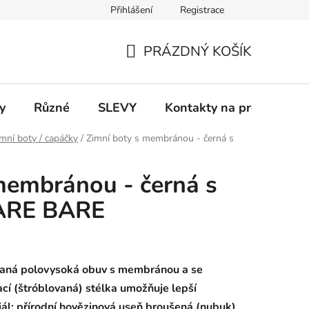
Přihlášení
Registrace
 a platba
Informace k on-line platbám
Odstoupení od smlou
PRÁZDNÝ KOŠÍK
NÁKUPNÍ
KOŠÍK
y
Různé
SLEVY
Kontakty na prodejny
mní boty / capáčky
/
Zimní boty s membránou - černá s
membránou - černá s
FARE BARE
vaná polovysoká obuv s membránou a se
ací (štróblovaná) stélka umožňuje lepší
riál: přírodní hovězinová useň broušená (nubuk)