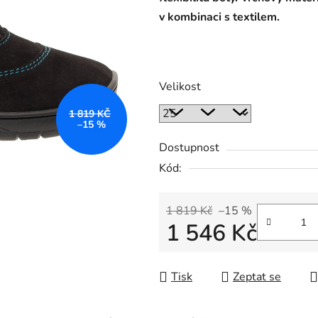
v kombinaci s textilem.
Velikost
1 819 KČ
–15 %
Dostupnost
Kód:
1 819 Kč
–15 %
1 546 Kč
Měrná cena:
Tisk
Zeptat se