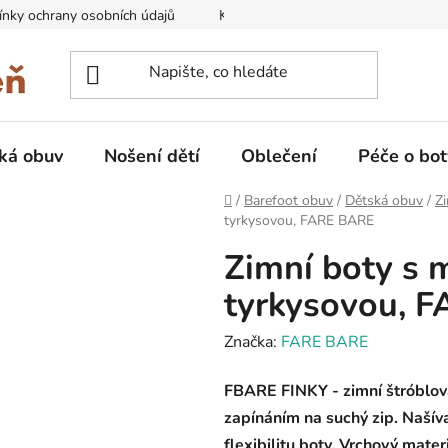
nky ochrany osobních údajů
Kontakty na prodejny
Doprava
ká obuv
Nošení dětí
Oblečení
Péče o bot
Domů
/
Barefoot obuv
/
Dětská obuv
/
Zi
tyrkysovou, FARE BARE
Zimní boty s 
tyrkysovou, 
Značka:
FARE BARE
FBARE FINKY - zimní štróblo
zapínáním na suchý zip. Našív
flexibilitu boty. Vrchový mate