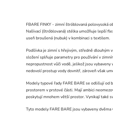
FBARE FINKY - zimní štróblovaná polovysoká ob
Našívací (štróblovaná) stélka umožňuje lepší flex
useň broušená (nubuk) v kombinaci s textilem.
Podšívka je zimní s hřejivým, středně dlouhým 
složení splňuje parametry pro používání v zimní
nepropustnost vůči vodě, jelikož jsou vybaveny
nedovolí prostup vody dovnitř, zároveň však um
Modely typové řady FARE BARE se odlišují od b
prostorem v prstové části. Mají ambici neomezov
poskytují mnohem větší prostor. Vynikají také svo
Tyto modely FARE BARE jsou vybaveny dvěma vkl