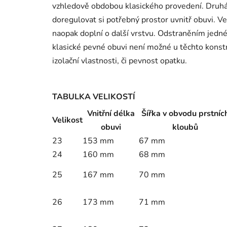
vzhledově obdobou klasického provedení. Druhá,
doregulovat si potřebný prostor uvnitř obuvi. V
naopak doplní o další vrstvu. Odstraněním jedné 
klasické pevné obuvi není možné u těchto konstr
izolační vlastnosti, či pevnost opatku.
TABULKA VELIKOSTÍ
Vnitřní délka
Šířka v obvodu prstníc
Velikost
obuvi
kloubů
23
153 mm
67 mm
24
160 mm
68 mm
25
167 mm
70 mm
26
173 mm
71 mm