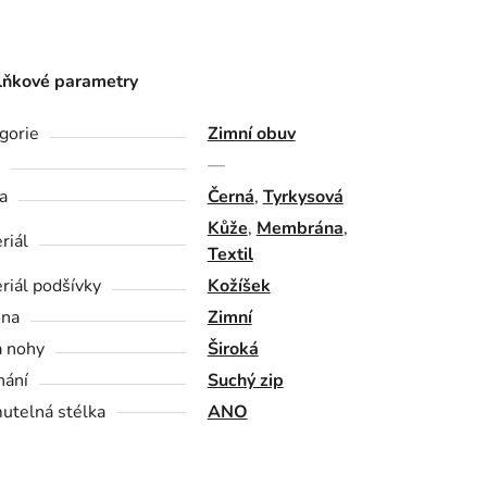
ňkové parametry
gorie
Zimní obuv
—
a
Černá
,
Tyrkysová
Kůže
,
Membrána
,
riál
Textil
riál podšívky
Kožíšek
óna
Zimní
a nohy
Široká
nání
Suchý zip
utelná stélka
ANO