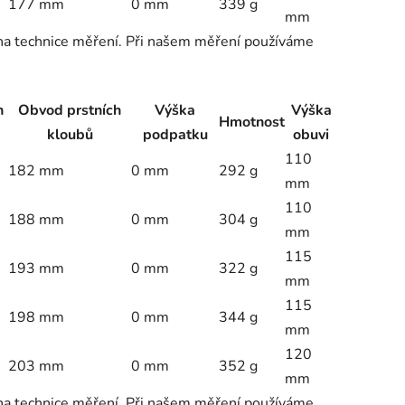
177 mm
0 mm
339 g
mm
 na technice měření. Při našem měření používáme
h
Obvod prstních
Výška
Výška
Hmotnost
kloubů
podpatku
obuvi
110
182 mm
0 mm
292 g
mm
110
188 mm
0 mm
304 g
mm
115
193 mm
0 mm
322 g
mm
115
198 mm
0 mm
344 g
mm
120
203 mm
0 mm
352 g
mm
 na technice měření. Při našem měření používáme