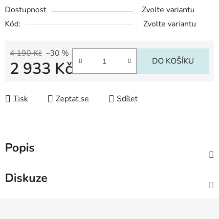
Dostupnost
Zvolte variantu
Kód:
Zvolte variantu
4 190 Kč
–30 %
DO KOŠÍKU
2 933 Kč
Měrná cena:
Tisk
Zeptat se
Sdílet
Popis
Diskuze
Z
á