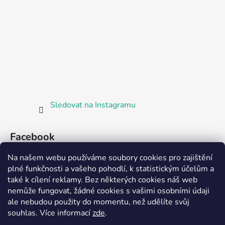
Sledovat na Instagramu
Facebook
Na našem webu používáme soubory cookies pro zajištění
plné funkčnosti a vašeho pohodlí, k statistickým účelům a
také k cílení reklamy. Bez některých cookies náš web
nemůže fungovat, žádné cookies s vašimi osobními údaji
ale nebudou použity do momentu, než udělíte svůj
Partnerská prodejna Barefoot Plzeň
souhlas
.
Více informací
zde
.