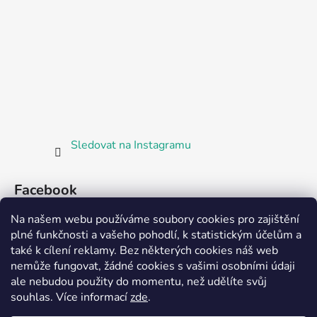
Sledovat na Instagramu
Facebook
Na našem webu používáme soubory cookies pro zajištění
plné funkčnosti a vašeho pohodlí, k statistickým účelům a
také k cílení reklamy. Bez některých cookies náš web
nemůže fungovat, žádné cookies s vašimi osobními údaji
ale nebudou použity do momentu, než udělíte svůj
Partnerská prodejna Barefoot Plzeň
souhlas
.
Více informací
zde
.