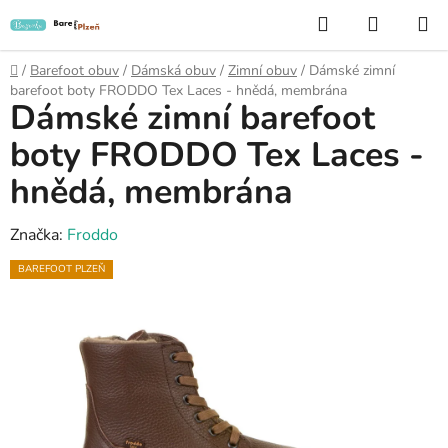
Přejít
Hledat
NÁKUP
na
KOŠÍK
obsah
Domů
/
Barefoot obuv
/
Dámská obuv
/
Zimní obuv
/
Dámské zimní
barefoot boty FRODDO Tex Laces - hnědá, membrána
Dámské zimní barefoot
boty FRODDO Tex Laces -
hnědá, membrána
Značka:
Froddo
BAREFOOT PLZEŇ