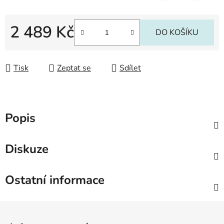
2 489 Kč
DO KOŠÍKU
Měrná cena:
Tisk
Zeptat se
Sdílet
Popis
Diskuze
Ostatní informace
Z
á