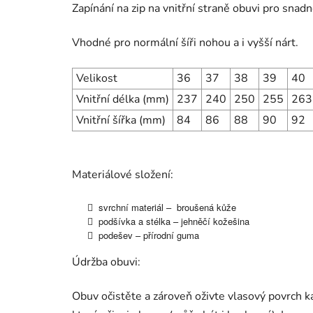
Zapínání na zip na vnitřní straně obuvi pro snadn
Vhodné pro normální šíři nohou a i vyšší nárt.
Velikost
36
37
38
39
40
Vnitřní délka (mm)
237
240
250
255
263
Vnitřní šířka (mm)
84
86
88
90
92
Materiálové složení:
svrchní materiál – broušená kůže
podšívka a stélka – jehněčí kožešina
podešev – přírodní guma
Údržba obuvi:
Obuv očistěte a zároveň oživte vlasový povrch k