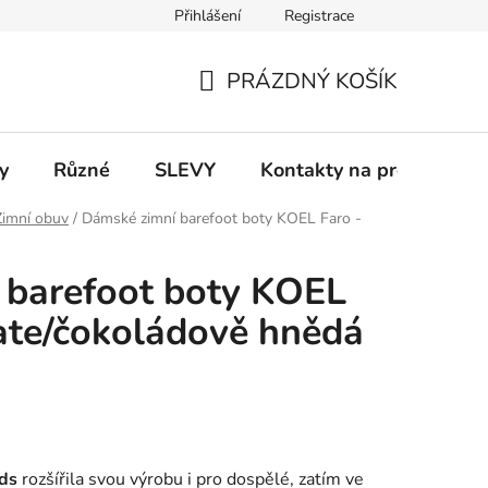
Přihlášení
Registrace
 a platba
Informace k on-line platbám
Odstoupení od smlou
PRÁZDNÝ KOŠÍK
NÁKUPNÍ
KOŠÍK
y
Různé
SLEVY
Kontakty na prodejny
Zimní obuv
/
Dámské zimní barefoot boty KOEL Faro -
 barefoot boty KOEL
ate/čokoládově hnědá
ds
rozšířila svou výrobu i pro dospělé, zatím ve