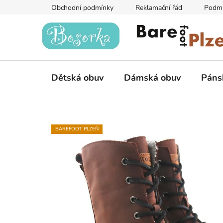
Přejít
Obchodní podmínky
Reklamační řád
Podmí
na
obsah
Dětská obuv
Dámská obuv
Páns
BAREFOOT PLZEŇ