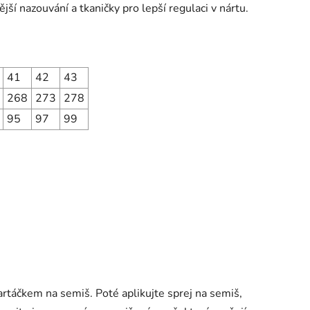
ější nazouvání a tkaničky pro lepší regulaci v nártu.
41
42
43
268
273
278
95
97
99
artáčkem na semiš. Poté aplikujte sprej na semiš,