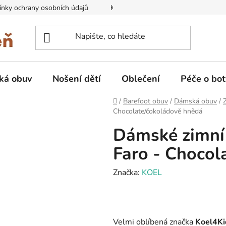
nky ochrany osobních údajů
Kontakty na prodejny
Doprava
ká obuv
Nošení dětí
Oblečení
Péče o bot
Domů
/
Barefoot obuv
/
Dámská obuv
/
Chocolate/čokoládově hnědá
Dámské zimní
Faro - Chocol
Značka:
KOEL
Velmi oblíbená značka
Koel4Ki