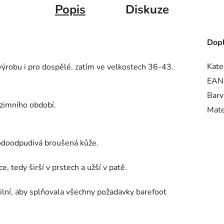
Popis
Diskuze
Dopl
Kate
výrobu i pro dospělé, zatím ve velkostech 36-43.
EAN
Barv
 zimního období.
Mate
vodoodpudivá broušená kůže.
e, tedy širší v prstech a užší v patě.
ilní, aby splňovala všechny požadavky barefoot