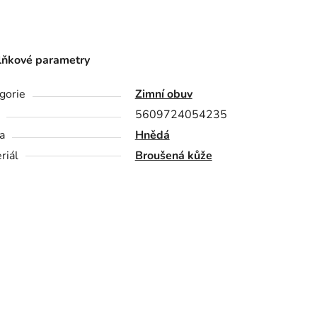
ňkové parametry
gorie
Zimní obuv
5609724054235
a
Hnědá
riál
Broušená kůže