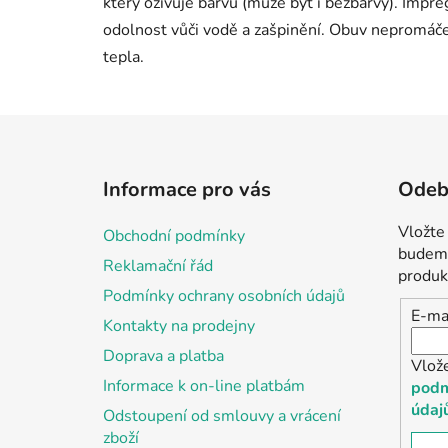
který oživuje barvu (může být i bezbarvý). Impr
odolnost vůči vodě a zašpinění. Obuv nepromáče
tepla.
Z
á
Informace pro vás
Odebí
p
a
Vložte
Obchodní podmínky
t
budeme
Reklamační řád
í
produk
Podmínky ochrany osobních údajů
E-ma
Kontakty na prodejny
Doprava a platba
Vlož
Informace k on-line platbám
podm
údaj
Odstoupení od smlouvy a vrácení
zboží