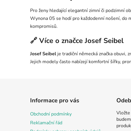
Pro ženy hledající elegantní zimní či podzimní ob
Wynona 05 se hodí pro každodenní nošení, do mě
kompromisů.
🔗 Více o značce Josef Seibel
Josef Seibel
je tradiční německá značka obuvi, z
Jejich modely často nabízejí komfortní šířky, pr
Z
á
Informace pro vás
Odebí
p
a
Vložte
Obchodní podmínky
t
budeme
Reklamační řád
í
produk