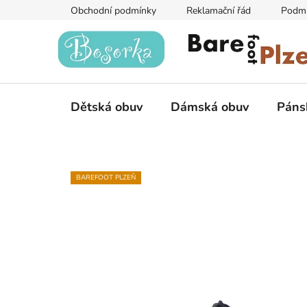
Přejít
Obchodní podmínky
Reklamační řád
Podmí
na
obsah
Dětská obuv
Dámská obuv
Páns
BAREFOOT PLZEŇ