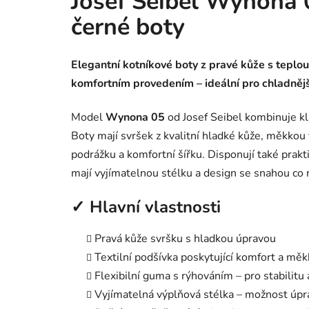
Josef Seibel Wynona 
černé boty
Elegantní kotníkové boty z pravé kůže s teplou 
komfortním provedením – ideální pro chladnějš
Model
Wynona 05
od Josef Seibel kombinuje kla
Boty mají svršek z kvalitní hladké kůže, měkkou 
podrážku a komfortní šířku. Disponují také prak
mají vyjímatelnou stélku a design se snahou co n
✓ Hlavní vlastnosti
Pravá kůže svršku s hladkou úpravou
Textilní podšívka poskytující komfort a mě
Flexibilní guma s rýhováním – pro stabilitu
Vyjímatelná výplňová stélka – možnost úpr