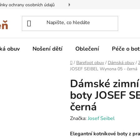
nky ochrany osobních údajů
Kontakty na prodejny
Doprava
ká obuv
Nošení dětí
Oblečení
Péče o bot
Domů
/
Barefoot obuv
/
Dámská obuv
/
JOSEF SEIBEL Wynona 05 - černá
Dámské zimní 
boty JOSEF S
černá
Značka:
Josef Seibel
Elegantní kotníkové boty z prav