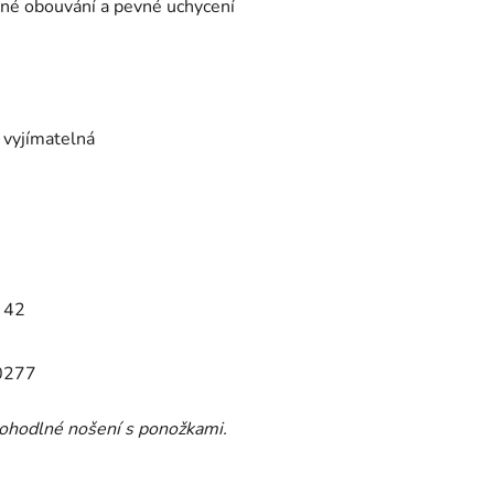
dné obouvání a pevné uchycení
a vyjímatelná
42
0
277
hodlné nošení s ponožkami.