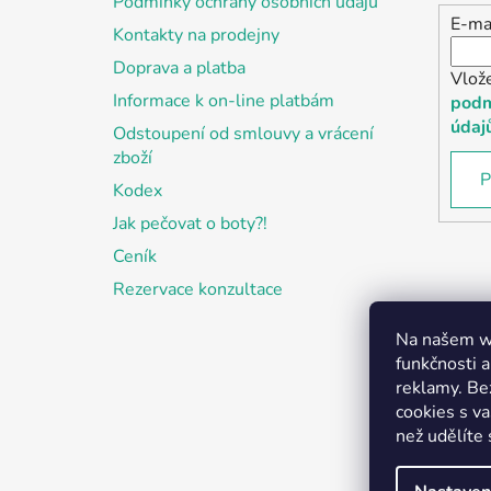
Podmínky ochrany osobních údajů
E-ma
Kontakty na prodejny
Doprava a platba
Vlož
Informace k on-line platbám
podm
údaj
Odstoupení od smlouvy a vrácení
zboží
P
Kodex
Jak pečovat o boty?!
Ceník
Rezervace konzultace
Na našem we
funkčnosti a
reklamy. Be
cookies s v
než udělíte 