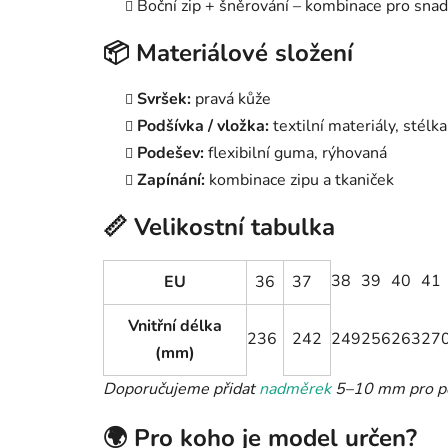
Boční zip + šněrování – kombinace pro sna
📦 Materiálové složení
Svršek:
pravá kůže
Podšívka / vložka:
textilní materiály, stélk
Podešev:
flexibilní guma, rýhovaná
Zapínání:
kombinace zipu a tkaniček
📏 Velikostní tabulka
38
39
40
41
EU
36
37
Vnitřní délka
236
242
249
256
263
27
(mm)
Doporučujeme přidat
nadměrek
5–10 mm pro po
🌍 Pro koho je model určen?