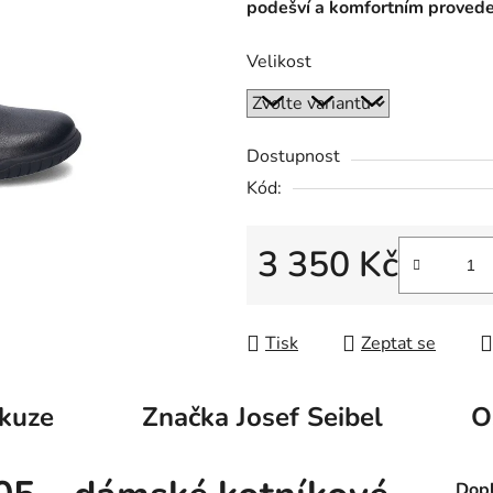
podešví a komfortním proveden
Velikost
Dostupnost
Kód:
3 350 Kč
Měrná cena:
Tisk
Zeptat se
kuze
Značka
Josef Seibel
O
Dopl