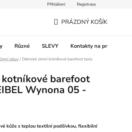
Přihlášení
Registrace
 a platba
Informace k on-line platbám
Odstoupení od smlou
PRÁZDNÝ KOŠÍK
NÁKUPNÍ
KOŠÍK
y
Různé
SLEVY
Kontakty na prodejny
Zimní obuv
/
Dámské zimní kotníkové barefoot boty
kotníkové barefoot
EIBEL Wynona 05 -
é kůže s teplou textilní podšívkou, flexibilní