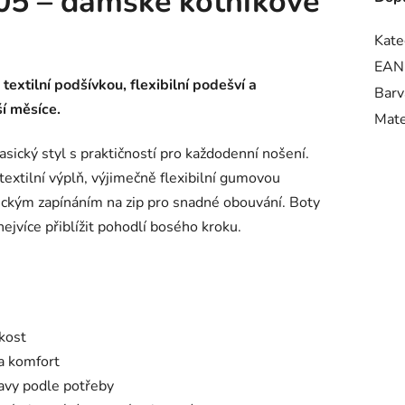
05 – dámské kotníkové
Kate
EAN
textilní podšívkou, flexibilní podešví a
Barv
í měsíce.
Mate
sický styl s praktičností pro každodenní nošení.
textilní výplň, výjimečně flexibilní gumovou
tickým zapínáním na zip pro snadné obouvání. Boty
ejvíce přiblížit pohodlí bosého kroku.
kkost
 a komfort
avy podle potřeby