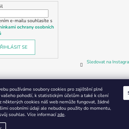
il
ením e-mailu souhlasíte s
ínkami ochrany osobních
ů
ŘIHLÁSIT SE
Sledovat na Instag
bu používáme soubory cookies pro zajištění plné
 vašeho pohodlí, k statistickým účelům a také k cílení
z některých cookies náš web nemůže fungovat, žádné
Partnerská prodejna Barefoot Plzeň
ašimi osobními údaji ale nebudou použity do momentu,
svůj souhlas
.
Více informací
zde
.