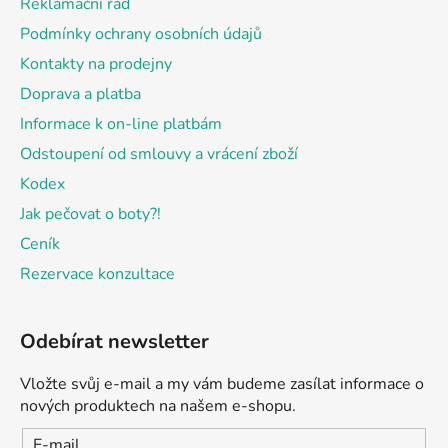
Reklamační řád
p
í
r
Podmínky ochrany osobních údajů
v
Kontakty na prodejny
k
Doprava a platba
y
v
Informace k on-line platbám
ý
Odstoupení od smlouvy a vrácení zboží
p
Kodex
i
s
Jak pečovat o boty?!
u
Ceník
Rezervace konzultace
Odebírat newsletter
Vložte svůj e-mail a my vám budeme zasílat informace o
nových produktech na našem e-shopu.
E-mail