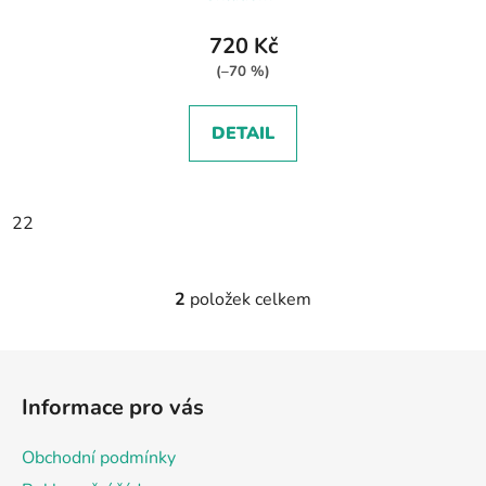
720 Kč
(–70 %)
DETAIL
22
2
položek celkem
O
v
l
Z
á
á
d
Informace pro vás
p
a
a
c
Obchodní podmínky
t
í