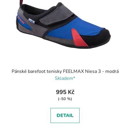
s
r
p
o
r
d
o
u
d
k
u
t
k
ů
t
ů
Pánské barefoot tenisky FEELMAX Niesa 3 - modrá
Skladem*
995 Kč
(–50 %)
DETAIL