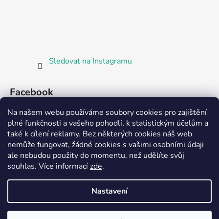
Sledovat na Instagramu
Facebook
Na našem webu používáme soubory cookies pro zajištění
plné funkčnosti a vašeho pohodlí, k statistickým účelům a
také k cílení reklamy. Bez některých cookies náš web
nemůže fungovat, žádné cookies s vašimi osobními údaji
ale nebudou použity do momentu, než udělíte svůj
Partnerská prodejna Barefoot Plzeň
souhlas
.
Více informací
zde
.
Nastavení
Vytvořil Shoptet