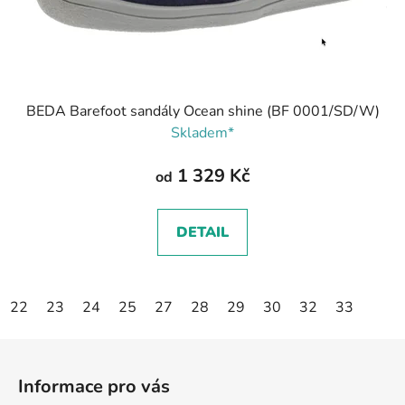
BEDA Barefoot sandály Ocean shine (BF 0001/SD/W)
Skladem*
1 329 Kč
od
DETAIL
22
23
24
25
27
28
29
30
32
33
Z
á
Informace pro vás
p