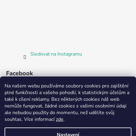
Sledovat na Instagramu
Facebook
Na našem webu používáme soubory cookies pro zajištění
plné funkčnosti a vašeho pohodlí, k statistickým účelům a
také k cílení reklamy. Bez některých cookies náš web
nemůže fungovat, žádné cookies s vašimi osobními údaji
ale nebudou použity do momentu, než udělíte svůj
Partnerská prodejna Barefoot Plzeň
souhlas
.
Více informací
zde
.
Nastavení