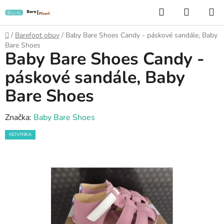
Přejít
Hledat
NÁKUP
na
KOŠÍK
obsah
Domů
/
Barefoot obuv
/
Baby Bare Shoes Candy - páskové sandále, Baby
Bare Shoes
Baby Bare Shoes Candy -
páskové sandále, Baby
Bare Shoes
Značka:
Baby Bare Shoes
NOVINKA