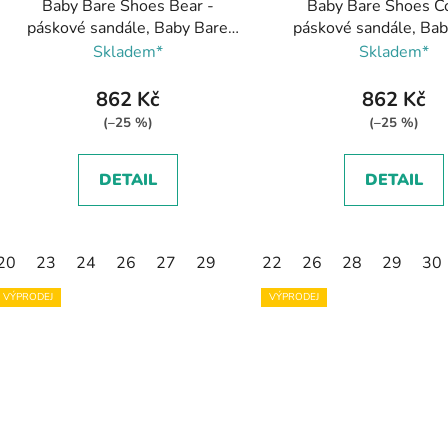
Baby Bare Shoes Bear -
Baby Bare Shoes C
páskové sandále, Baby Bare
páskové sandále, Ba
Shoes
Shoes
Skladem*
Skladem*
862 Kč
862 Kč
(–25 %)
(–25 %)
DETAIL
DETAIL
20
23
24
26
27
29
22
26
28
29
30
VÝPRODEJ
VÝPRODEJ