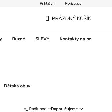
Přihlášení
Registrace
 a platba
Informace k on-line platbám
Odstoupení od smlou
PRÁZDNÝ KOŠÍK
NÁKUPNÍ
KOŠÍK
y
Různé
SLEVY
Kontakty na prodejny
Dětská obuv
Ř
Řadit podle:
Doporučujeme
a