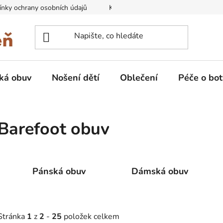
nky ochrany osobních údajů
Kontakty na prodejny
Doprava
ká obuv
Nošení dětí
Oblečení
Péče o bot
Barefoot obuv
Pánská obuv
Dámská obuv
Stránka
1
z
2
-
25
položek celkem