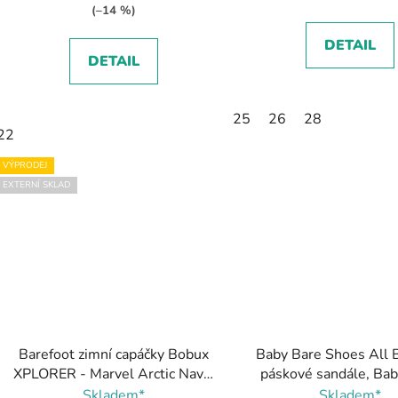
(–14 %)
DETAIL
DETAIL
25
26
28
22
VÝPRODEJ
EXTERNÍ SKLAD
Barefoot zimní capáčky Bobux
Baby Bare Shoes All 
XPLORER - Marvel Arctic Navy,
páskové sandále, Ba
Bobux
Shoes
Skladem*
Skladem*