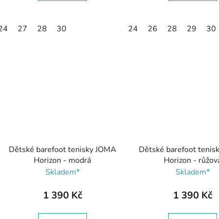
24
27
28
30
24
26
28
29
30
Dětské barefoot tenisky JOMA
Dětské barefoot teni
Horizon - modrá
Horizon - růžov
Skladem*
Skladem*
1 390 Kč
1 390 Kč