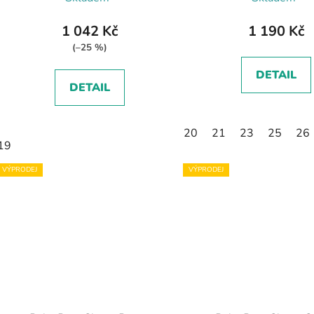
1 042 Kč
1 190 Kč
(–25 %)
DETAIL
DETAIL
20
21
23
25
26
19
VÝPRODEJ
VÝPRODEJ