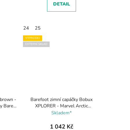
DETAIL
24
25
VÝPRODEJ
EXTERNÍ SKLAD
brown -
Barefoot zimní capáčky Bobux
by Bare
XPLORER - Marvel Arctic
Caramel, Bobux
Skladem*
1 042 Kč