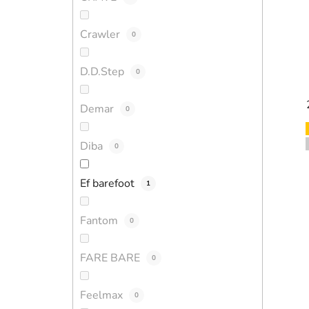
Crawler
0
D.D.Step
0
Demar
0
Diba
0
Ef barefoot
1
Fantom
0
FARE BARE
0
Feelmax
0