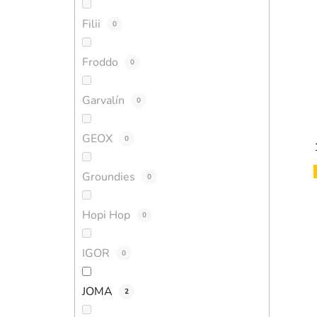
Filii
0
Froddo
0
Garvalín
0
GEOX
0
Groundies
0
Hopi Hop
0
IGOR
0
JOMA
2