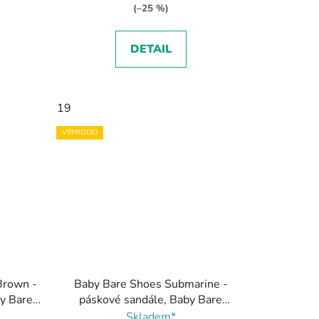
(–25 %)
DETAIL
19
VÝPRODEJ
Brown -
Baby Bare Shoes Submarine -
by Bare
páskové sandále, Baby Bare
Shoes
Skladem*