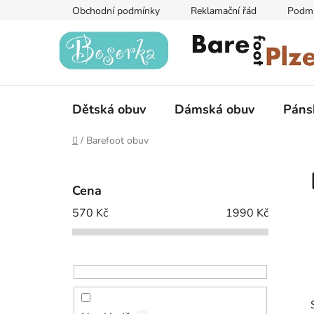
Přejít
Obchodní podmínky
Reklamační řád
Podmí
na
obsah
Dětská obuv
Dámská obuv
Páns
Domů
/
Barefoot obuv
P
o
Cena
s
570
Kč
1990
Kč
t
r
a
n
n
í