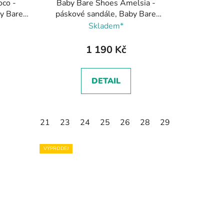
oco -
Baby Bare Shoes Amelsia -
by Bare
páskové sandále, Baby Bare
Shoes
Skladem*
1 190 Kč
DETAIL
21
23
24
25
26
28
29
30
VÝPRODEJ