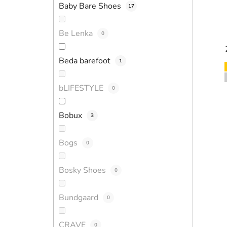
Baby Bare Shoes
17
Be Lenka
0
Beda barefoot
1
bLIFESTYLE
0
Bobux
3
Bogs
0
Bosky Shoes
0
Bundgaard
0
CRAVE
0