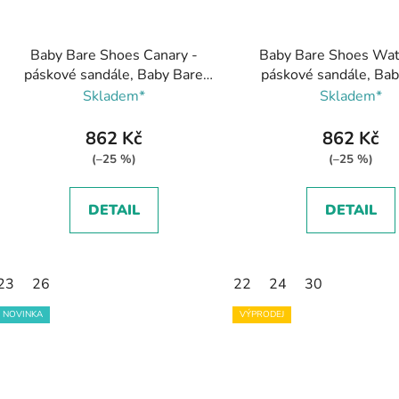
Baby Bare Shoes Canary -
Baby Bare Shoes Wate
páskové sandále, Baby Bare
páskové sandále, Ba
Shoes
Shoes
Skladem*
Skladem*
862 Kč
862 Kč
(–25 %)
(–25 %)
DETAIL
DETAIL
23
26
22
24
30
NOVINKA
VÝPRODEJ