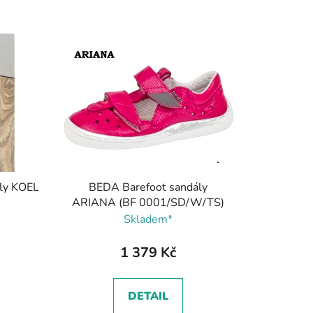
z
e
n
í
p
r
o
d
u
k
ály KOEL
BEDA Barefoot sandály
t
ARIANA (BF 0001/SD/W/TS)
ů
Skladem*
1 379 Kč
DETAIL