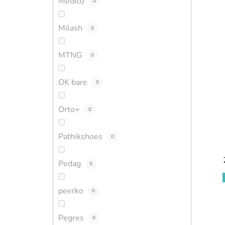
Medico
0
Milash
0
MTNG
0
OK bare
0
Orto+
0
Pathikshoes
0
Pedag
0
peerko
0
Pegres
0