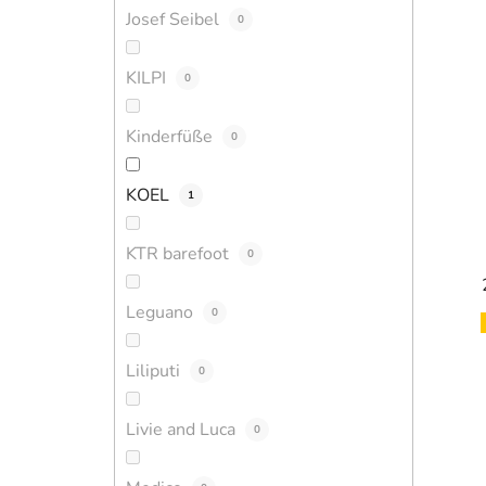
Josef Seibel
0
KILPI
0
Kinderfüße
0
KOEL
1
KTR barefoot
0
Leguano
0
Liliputi
0
Livie and Luca
0