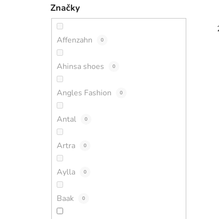
Značky
Affenzahn
0
Ahinsa shoes
0
Angles Fashion
0
Antal
0
Artra
0
Aylla
0
Baak
0