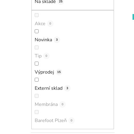
Na skladě
25
p
a
n
Akce
0
e
l
i
Novinka
3
Tip
0
Výprodej
15
Externí sklad
3
Membrána
0
Barefoot Plzeň
0