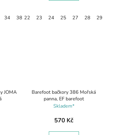
34
38
22
41
23
24
25
27
28
29
30
sky JOMA
Barefoot bačkory 386 Mořská
á
panna, EF barefoot
Skladem*
570 Kč