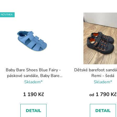
V
NOVINKA
ý
p
s
p
r
o
d
Baby Bare Shoes Blue Fairy -
Dětské barefoot sand
u
páskové sandále, Baby Bare
Remi - šedá
k
Shoes
Skladem*
Skladem*
t
ů
1 190 Kč
1 790 Kč
od
DETAIL
DETAIL