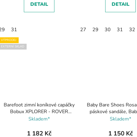
DETAIL
DETAIL
29
31
27
29
30
31
32
VÝPRODEJ
EXTERNÍ SKLAD
Barefoot zimní koníkové capáčky
Baby Bare Shoes Rosa
Bobux XPLORER - ROVER
páskové sandále, Ba
ARCTIC LILAS, Bobux
Shoes
Skladem*
Skladem*
1 182 Kč
1 150 Kč