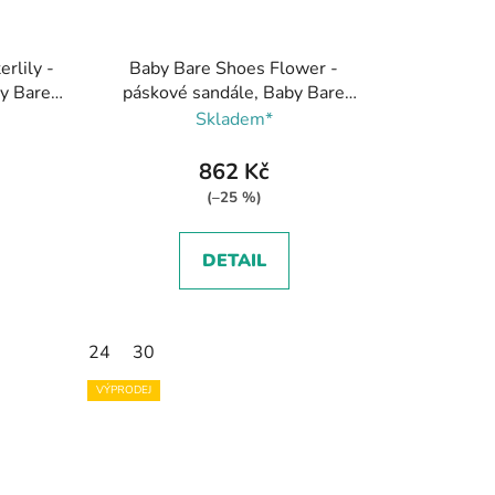
rlily -
Baby Bare Shoes Flower -
by Bare
páskové sandále, Baby Bare
Shoes
Skladem*
862 Kč
(–25 %)
DETAIL
24
30
VÝPRODEJ