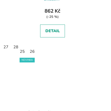
862 Kč
(–25 %)
DETAIL
27
28
29
30
25
26
NOVINKA