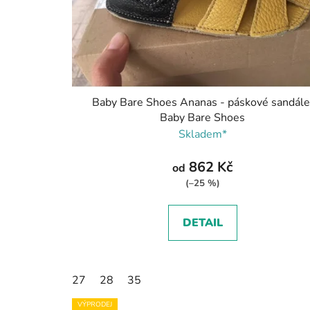
Baby Bare Shoes Ananas - páskové sandále
Baby Bare Shoes
Skladem*
862 Kč
od
(–25 %)
DETAIL
27
28
35
VÝPRODEJ