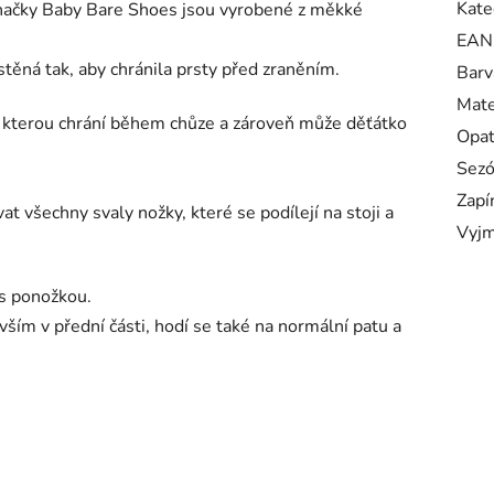
Kate
načky Baby Bare Shoes jsou vyrobené z měkké
EAN
stěná tak, aby chránila prsty před zraněním.
Barv
Mate
e, kterou chrání během chůze a zároveň může děťátko
Opa
Sez
Zapí
at všechny svaly nožky, které se podílejí na stoji a
Vyjm
 s ponožkou.
vším v přední části, hodí se také na normální patu a