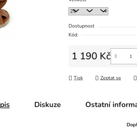
Dostupnost
Kód:
1 190 Kč
Měrná cena:
Tisk
Zeptat se
pis
Diskuze
Ostatní inform
Dopl