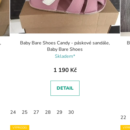
,
Baby Bare Shoes Candy - páskové sandále,
B
Baby Bare Shoes
Skladem*
1 190 Kč
DETAIL
24
25
27
28
29
30
22
VÝPRODEJ
VÝPR