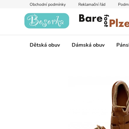
Přejít
Obchodní podmínky
Reklamační řád
Podmí
na
obsah
Dětská obuv
Dámská obuv
Páns