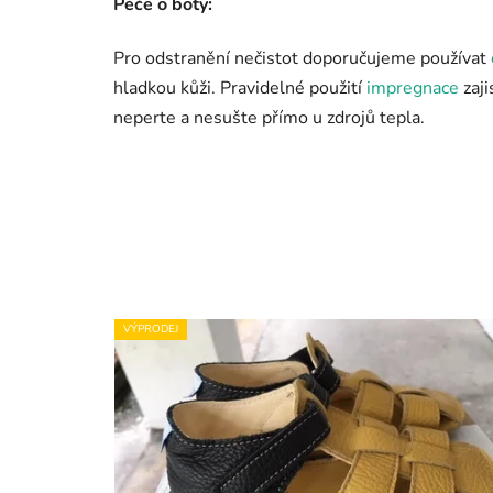
Péče o boty:
Pro odstranění nečistot doporučujeme používat
hladkou kůži. Pravidelné použití
impregnace
zaji
neperte a nesušte přímo u zdrojů tepla.
VÝPRODEJ