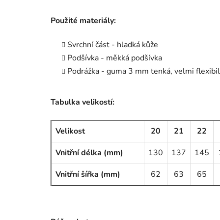
Použité materiály:
Svrchní část - hladká kůže
Podšívka - měkká podšívka
Podrážka - guma 3 mm tenká, velmi flexibil
Tabulka velikostí:
Velikost
20
21
22
Vnitřní délka (mm)
130
137
145
Vnitřní šířka (mm)
62
63
65