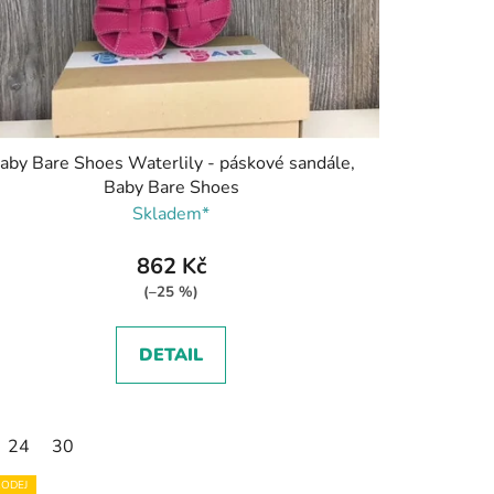
aby Bare Shoes Waterlily - páskové sandále,
Baby Bare Shoes
Skladem*
862 Kč
(–25 %)
DETAIL
24
30
ODEJ