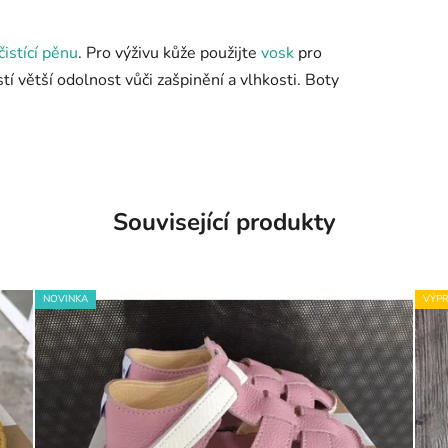
čistící pěnu
. Pro výživu kůže použijte
vosk
pro
stí větší odolnost vůči zašpinění a vlhkosti. Boty
Související produkty
NOVINKA
VÝPR