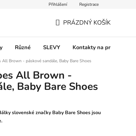
Přihlášení
Registrace
 a platba
Informace k on-line platbám
Odstoupení od smlou
PRÁZDNÝ KOŠÍK
NÁKUPNÍ
KOŠÍK
y
Různé
SLEVY
Kontakty na prodejny
 All Brown - páskové sandále, Baby Bare Shoes
es All Brown -
le, Baby Bare Shoes
álky slovenské značky Baby Bare Shoes jsou
e.