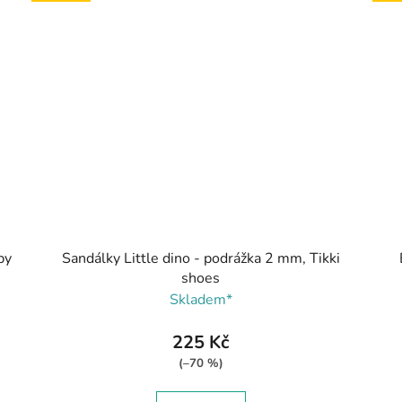
by
Sandálky Little dino - podrážka 2 mm, Tikki
shoes
Skladem*
225 Kč
(–70 %)