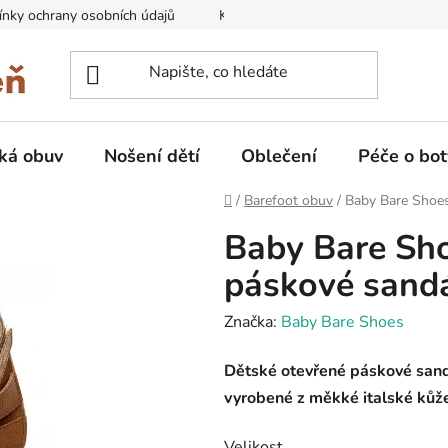
nky ochrany osobních údajů
Kontakty na prodejny
Doprava
ká obuv
Nošení dětí
Oblečení
Péče o bot
Domů
/
Barefoot obuv
/
Baby Bare Shoes
Baby Bare Sho
páskové sandá
Značka:
Baby Bare Shoes
Dětské otevřené páskové sand
vyrobené z měkké italské kůž
Velikost