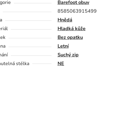
gorie
Barefoot obuv
8585063915499
a
Hnědá
riál
Hladká kůže
tek
Bez opatku
óna
Letní
nání
Suchý zip
utelná stélka
NE