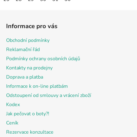
Z
á
Informace pro vás
p
a
Obchodní podmínky
t
Reklamační řád
í
Podmínky ochrany osobních údajů
Kontakty na prodejny
Doprava a platba
Informace k on-line platbám
Odstoupení od smlouvy a vrácení zboží
Kodex
Jak pečovat o boty?!
Ceník
Rezervace konzultace