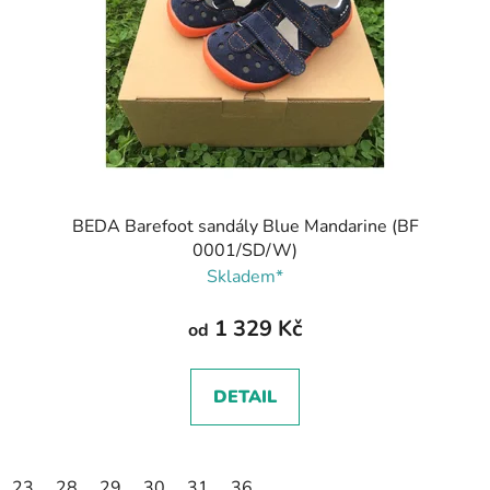
BEDA Barefoot sandály Blue Mandarine (BF
0001/SD/W)
Skladem*
1 329 Kč
od
DETAIL
23
28
29
30
31
36