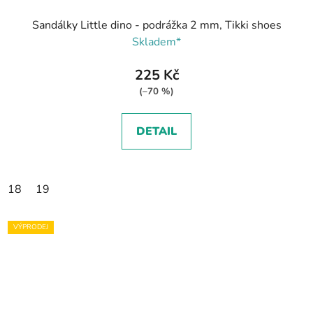
Sandálky Little dino - podrážka 2 mm, Tikki shoes
Skladem*
225 Kč
(–70 %)
DETAIL
18
19
VÝPRODEJ