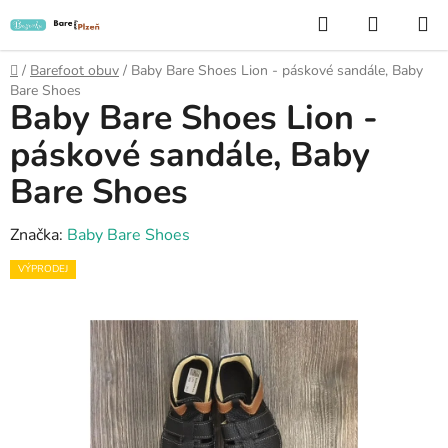
Přejít
Hledat
NÁKUP
na
KOŠÍK
obsah
Domů
/
Barefoot obuv
/
Baby Bare Shoes Lion - páskové sandále, Baby
Bare Shoes
Baby Bare Shoes Lion -
páskové sandále, Baby
Bare Shoes
Značka:
Baby Bare Shoes
VÝPRODEJ