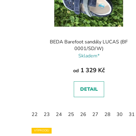
BEDA Barefoot sandály LUCAS (BF
0001/SD/W)
Skladem*
1 329 Kč
od
DETAIL
22
23
24
25
26
27
28
30
31
VÝPRODEJ