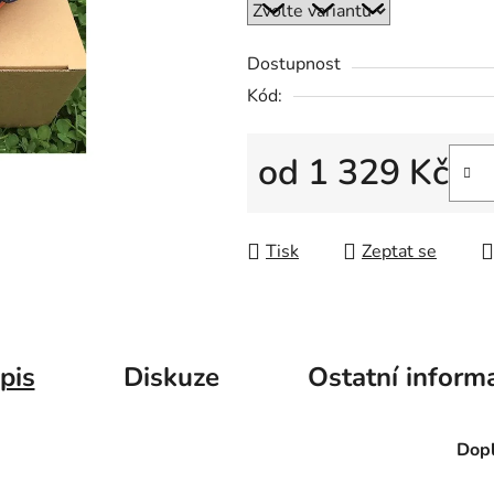
Dostupnost
Kód:
od
1 329 Kč
Měrná cena:
Tisk
Zeptat se
pis
Diskuze
Ostatní inform
Dopl