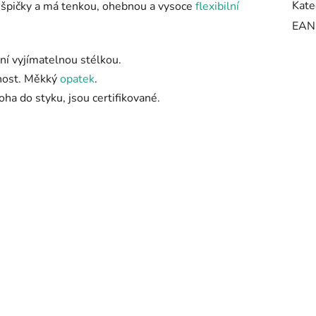
Kate
 špičky a má tenkou, ohebnou a vysoce
flexibilní
EAN
ní vyjímatelnou stélkou.
čnost. Měkký
opatek
.
oha do styku, jsou certifikované.