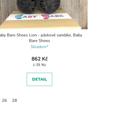
aby Bare Shoes Lion - páskové sandále, Baby
Bare Shoes
Skladem*
862 Kč
(–25 %)
DETAIL
26
28