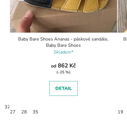
Baby Bare Shoes Ananas - páskové sandále,
B
Baby Bare Shoes
Skladem*
862 Kč
od
(–25 %)
DETAIL
32
34
27
28
35
19