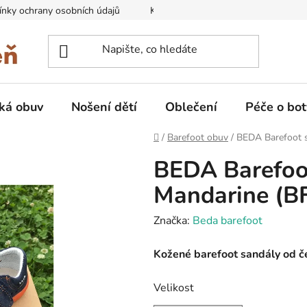
nky ochrany osobních údajů
Kontakty na prodejny
Doprava
ká obuv
Nošení dětí
Oblečení
Péče o bot
Domů
/
Barefoot obuv
/
BEDA Barefoot 
BEDA Barefoo
Mandarine (B
Značka:
Beda barefoot
Kožené barefoot sandály od č
Velikost