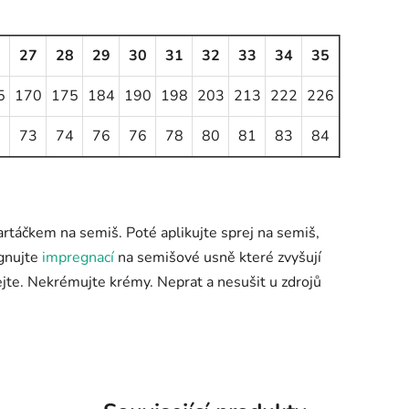
6
27
28
29
30
31
32
33
34
35
5
170
175
184
190
198
203
213
222
226
2
73
74
76
76
78
80
81
83
84
artáčkem na semiš. Poté aplikujte sprej na semiš,
egnujte
impregnací
na semišové usně které zvyšují
jte. Nekrémujte krémy. Neprat a nesušit u zdrojů