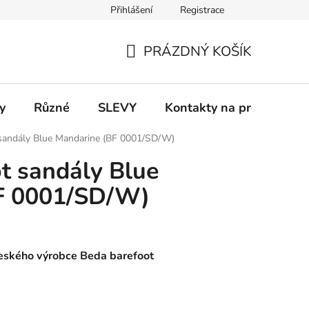
Přihlášení
Registrace
 a platba
Informace k on-line platbám
Odstoupení od smlou
PRÁZDNÝ KOŠÍK
NÁKUPNÍ
KOŠÍK
y
Různé
SLEVY
Kontakty na prodejny
sandály Blue Mandarine (BF 0001/SD/W)
t sandály Blue
F 0001/SD/W)
eského výrobce Beda barefoot