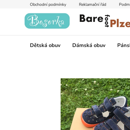
Přejít
Obchodní podmínky
Reklamační řád
Podmí
na
obsah
Dětská obuv
Dámská obuv
Páns