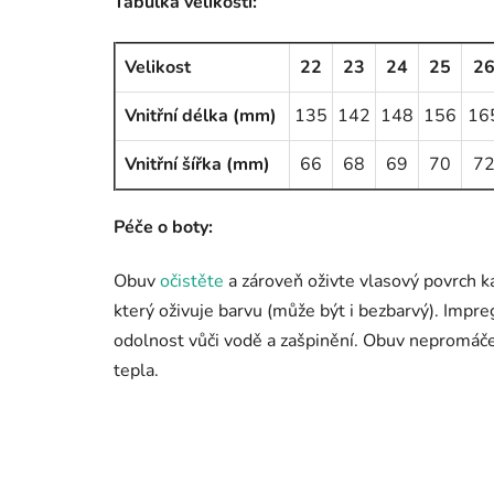
Tabulka velikostí:
Velikost
22
23
24
25
2
Vnitřní délka (mm)
135
142
148
156
16
Vnitřní šířka (mm)
66
68
69
70
7
Péče o boty:
Obuv
očistěte
a zároveň oživte vlasový povrch k
který oživuje barvu (může být i bezbarvý). Impr
odolnost vůči vodě a zašpinění. Obuv nepromáče
tepla.