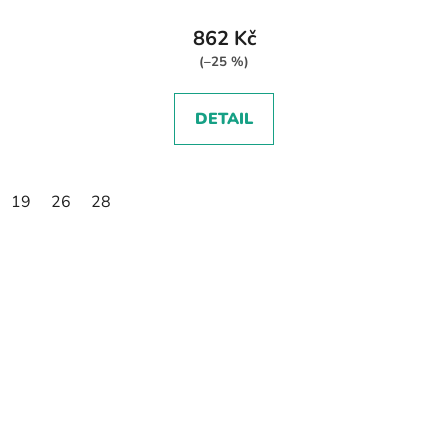
862 Kč
(–25 %)
DETAIL
19
26
28