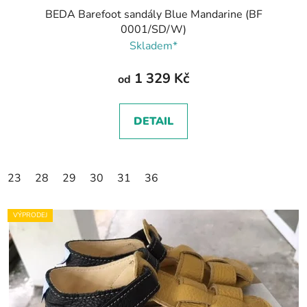
BEDA Barefoot sandály Blue Mandarine (BF
0001/SD/W)
Skladem*
1 329 Kč
od
DETAIL
23
28
29
30
31
36
VÝPRODEJ