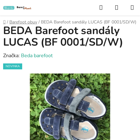
Přejít
Hledat
NÁKUP
na
KOŠÍK
obsah
Domů
/
Barefoot obuv
/
BEDA Barefoot sandály LUCAS (BF 0001/SD/W)
BEDA Barefoot sandály
LUCAS (BF 0001/SD/W)
Značka:
Beda barefoot
NOVINKA