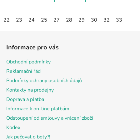
22
23
24
25
27
28
29
30
32
33
Z
á
Informace pro vás
p
a
Obchodní podmínky
t
Reklamační řád
í
Podmínky ochrany osobních údajů
Kontakty na prodejny
Doprava a platba
Informace k on-line platbám
Odstoupení od smlouvy a vrácení zboží
Kodex
Jak pečovat o boty?!