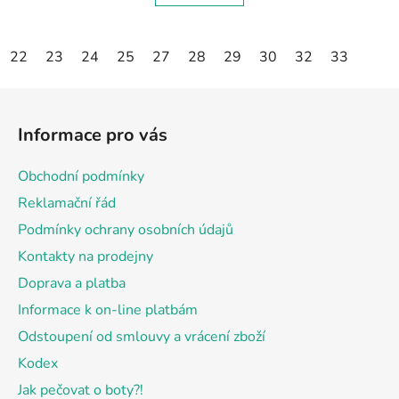
22
23
24
25
27
28
29
30
32
33
Z
á
Informace pro vás
p
a
Obchodní podmínky
t
Reklamační řád
í
Podmínky ochrany osobních údajů
Kontakty na prodejny
Doprava a platba
Informace k on-line platbám
Odstoupení od smlouvy a vrácení zboží
Kodex
Jak pečovat o boty?!