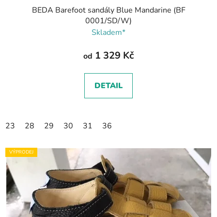
BEDA Barefoot sandály Blue Mandarine (BF
0001/SD/W)
Skladem*
1 329 Kč
od
DETAIL
23
28
29
30
31
36
VÝPRODEJ