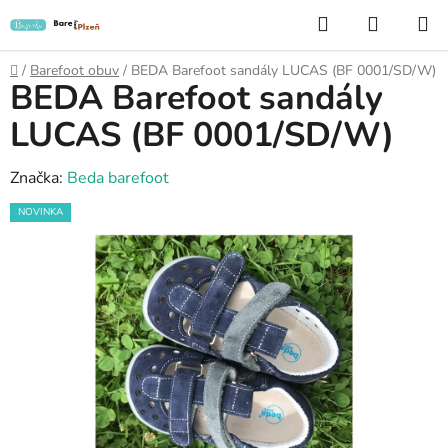
Přejít
Hledat
NÁKUP
na
KOŠÍK
obsah
Domů
/
Barefoot obuv
/
BEDA Barefoot sandály LUCAS (BF 0001/SD/W)
BEDA Barefoot sandály
LUCAS (BF 0001/SD/W)
Značka:
Beda barefoot
NOVINKA