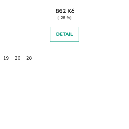
862 Kč
(–25 %)
DETAIL
19
26
28