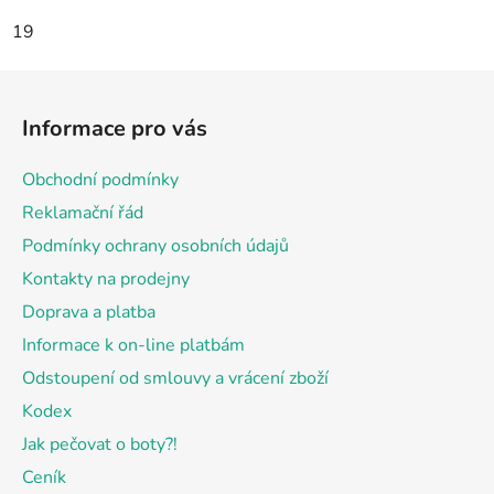
19
Z
á
Informace pro vás
p
a
Obchodní podmínky
t
Reklamační řád
í
Podmínky ochrany osobních údajů
Kontakty na prodejny
Doprava a platba
Informace k on-line platbám
Odstoupení od smlouvy a vrácení zboží
Kodex
Jak pečovat o boty?!
Ceník