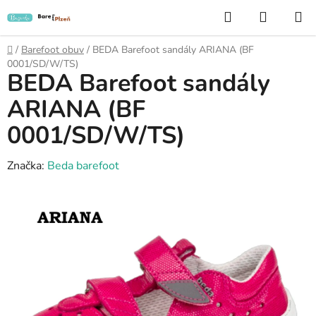
Přejít
Hledat
NÁKUP
na
KOŠÍK
obsah
Domů
/
Barefoot obuv
/
BEDA Barefoot sandály ARIANA (BF
0001/SD/W/TS)
BEDA Barefoot sandály
ARIANA (BF
0001/SD/W/TS)
Značka:
Beda barefoot