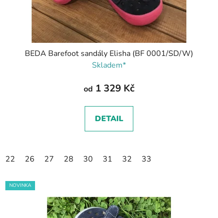
BEDA Barefoot sandály Elisha (BF 0001/SD/W)
Skladem*
1 329 Kč
od
DETAIL
22
26
27
28
30
31
32
33
NOVINKA