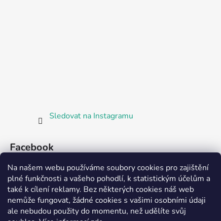
Sledovat na Instagramu
Facebook
Na našem webu používáme soubory cookies pro zajištění
plné funkčnosti a vašeho pohodlí, k statistickým účelům a
také k cílení reklamy. Bez některých cookies náš web
nemůže fungovat, žádné cookies s vašimi osobními údaji
ale nebudou použity do momentu, než udělíte svůj
Partnerská prodejna Barefoot Plzeň