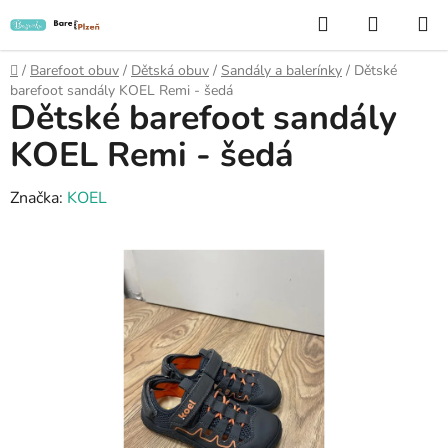
Přejít
Hledat
NÁKUP
na
KOŠÍK
obsah
Domů
/
Barefoot obuv
/
Dětská obuv
/
Sandály a balerínky
/
Dětské
barefoot sandály KOEL Remi - šedá
Dětské barefoot sandály
KOEL Remi - šedá
Značka:
KOEL