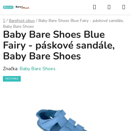
Přejít
Hledat
NÁKUP
na
KOŠÍK
obsah
Domů
/
Barefoot obuv
/
Baby Bare Shoes Blue Fairy - páskové sandále,
Baby Bare Shoes
Baby Bare Shoes Blue
Fairy - páskové sandále,
Baby Bare Shoes
Značka:
Baby Bare Shoes
NOVINKA