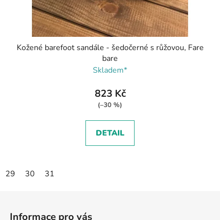
Kožené barefoot sandále - šedočerné s růžovou, Fare
bare
Skladem*
823 Kč
(–30 %)
DETAIL
29
30
31
Z
á
Informace pro vás