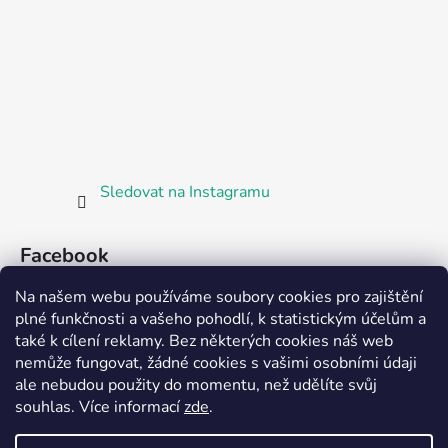
Sledovat na Instagramu
Facebook
Na našem webu používáme soubory cookies pro zajištění
plné funkčnosti a vašeho pohodlí, k statistickým účelům a
také k cílení reklamy. Bez některých cookies náš web
nemůže fungovat, žádné cookies s vašimi osobními údaji
ale nebudou použity do momentu, než udělíte svůj
Partnerská prodejna Barefoot Plzeň
souhlas
.
Více informací
zde
.