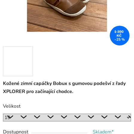
1 390
KČ
–25 %
Kožené zimní capáčky Bobux s gumovou podešví z řady
XPLORER pro začínající chodce.
Velikost
Dostupnost
Skladem*