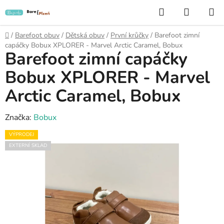
Přejít
Hledat
NÁKUP
na
KOŠÍK
obsah
Domů
/
Barefoot obuv
/
Dětská obuv
/
První krůčky
/
Barefoot zimní
capáčky Bobux XPLORER - Marvel Arctic Caramel, Bobux
Barefoot zimní capáčky
Bobux XPLORER - Marvel
Arctic Caramel, Bobux
Značka:
Bobux
VÝPRODEJ
EXTERNÍ SKLAD