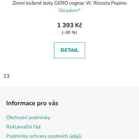
Zimní kožené boty GERO cognac W, Ricosta Pepino
Skladem*
1 393 Kč
(–30 %)
DETAIL
23
Z
á
Informace pro vás
p
a
Obchodní podmínky
t
Reklamační řád
í
Podmínky ochrany osobních údajů