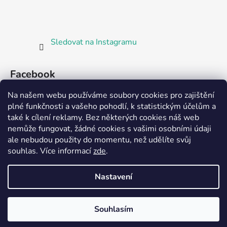
Sledovat na Instagramu
Facebook
Na našem webu používáme soubory cookies pro zajištění
plné funkčnosti a vašeho pohodlí, k statistickým účelům a
také k cílení reklamy. Bez některých cookies náš web
nemůže fungovat, žádné cookies s vašimi osobními údaji
ale nebudou použity do momentu, než udělíte svůj
Partnerská prodejna Barefoot Plzeň
souhlas
.
Více informací
zde
.
Nastavení
Vytvořil Shoptet
Souhlasím
Copyright 2026
Bosorka Plzeň
. Všechna práva
vyhrazena.