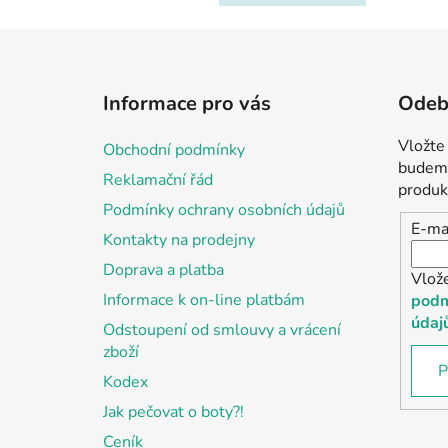
Z
á
Informace pro vás
Odebí
p
a
Vložte
Obchodní podmínky
t
budeme
Reklamační řád
í
produk
Podmínky ochrany osobních údajů
E-ma
Kontakty na prodejny
Doprava a platba
Vlož
Informace k on-line platbám
podm
údaj
Odstoupení od smlouvy a vrácení
zboží
P
Kodex
Jak pečovat o boty?!
Ceník