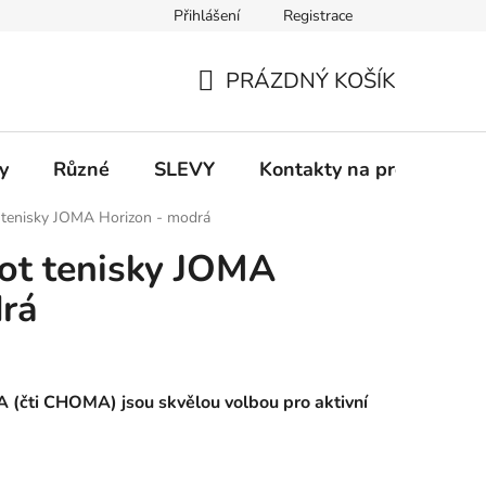
Přihlášení
Registrace
 a platba
Informace k on-line platbám
Odstoupení od smlou
PRÁZDNÝ KOŠÍK
NÁKUPNÍ
KOŠÍK
y
Různé
SLEVY
Kontakty na prodejny
 tenisky JOMA Horizon - modrá
ot tenisky JOMA
drá
MA (čti CHOMA)
jsou skvělou volbou pro aktivní