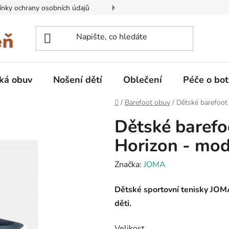
nky ochrany osobních údajů
Kontakty na prodejny
Doprava
ká obuv
Nošení dětí
Oblečení
Péče o bot
Domů
/
Barefoot obuv
/
Dětské barefoot
Dětské barefo
Horizon - mo
Značka:
JOMA
Dětské sportovní tenisky JO
děti.
Velikost