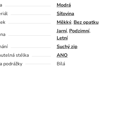
a
Modrá
riál
Síťovina
tek
Měkký
,
Bez opatku
Jarní
,
Podzimní
,
óna
Letní
nání
Suchý zip
utelná stélka
ANO
a podrážky
Bílá