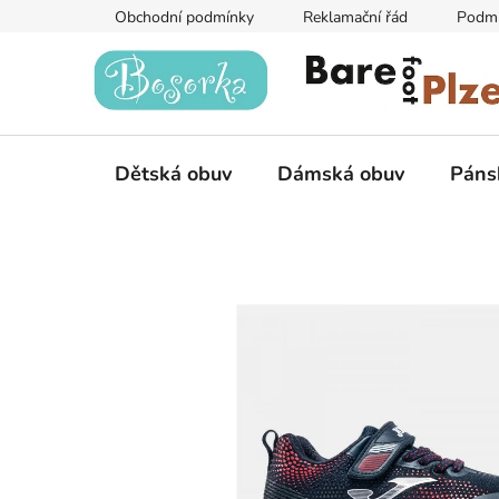
Přejít
Obchodní podmínky
Reklamační řád
Podmí
na
obsah
Dětská obuv
Dámská obuv
Páns