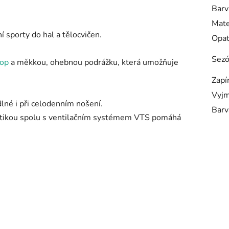
Barv
Mate
ní sporty do hal a tělocvičen.
Opa
Sez
rop
a měkkou, ohebnou podrážku, která umožňuje
Zapí
Vyjm
lné i při celodenním nošení.
Barv
tetikou spolu s ventilačním systémem VTS pomáhá