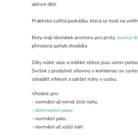
aktivní děti.
Praktická světlá podrážka, která se hodí na vnitř
Boty mají dostatek prostoru pro prsty,
nulový d
přirozený pohyb chodidla.
Díky nízké váze a měkké stélce jsou velmi pohod
Svršek z prodyšné síťoviny v kombinaci se syn
odvádět vlhkost a udržet nohy v suchu.
Vhodné pro:
- normální až mírně širší nohy
-
dominantní palec
- normální patu
- normální až vyšší nárt