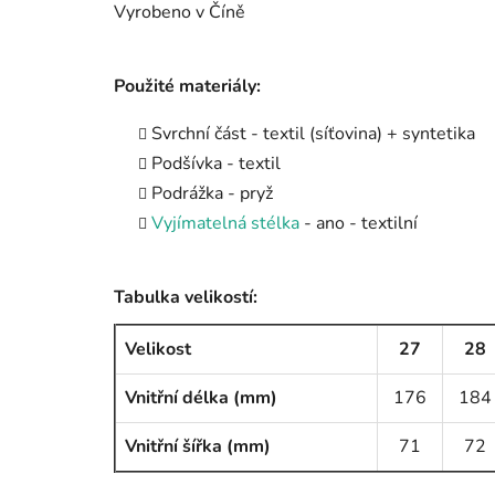
Vyrobeno v Číně
Použité materiály:
Svrchní část - textil (síťovina) + syntetika
Podšívka - textil
Podrážka - pryž
Vyjímatelná stélka
- ano - textilní
Tabulka velikostí:
Velikost
27
28
Vnitřní délka (mm)
176
184
Vnitřní šířka (mm)
71
72