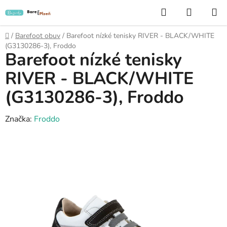
Přejít
Hledat
NÁKUP
na
KOŠÍK
obsah
Domů
/
Barefoot obuv
/
Barefoot nízké tenisky RIVER - BLACK/WHITE
(G3130286-3), Froddo
Barefoot nízké tenisky
RIVER - BLACK/WHITE
(G3130286-3), Froddo
Značka:
Froddo