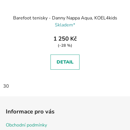
Barefoot tenisky - Danny Nappa Aqua, KOEL4kids
Skladem*
1 250 Kč
(–28 %)
DETAIL
30
Z
á
Informace pro vás
p
a
Obchodní podmínky