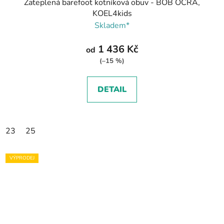
Zateplená barefoot kotníková obuv - BOB OCRA,
KOEL4kids
Skladem*
1 436 Kč
od
(–15 %)
DETAIL
23
25
VÝPRODEJ