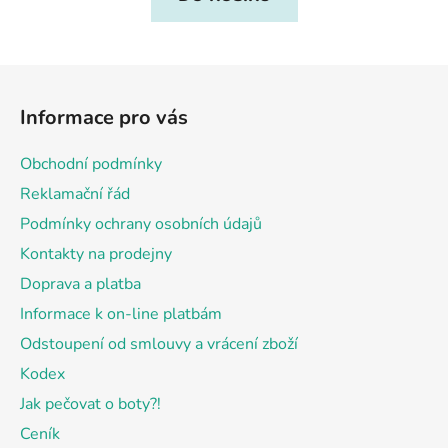
Z
á
Informace pro vás
p
a
Obchodní podmínky
t
Reklamační řád
í
Podmínky ochrany osobních údajů
Kontakty na prodejny
Doprava a platba
Informace k on-line platbám
Odstoupení od smlouvy a vrácení zboží
Kodex
Jak pečovat o boty?!
Ceník