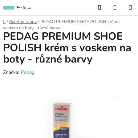
Přejít
Hledat
NÁKUP
na
KOŠÍK
obsah
Domů
/
Barefoot obuv
/
PEDAG PREMIUM SHOE POLISH krém s
voskem na boty - různé barvy
PEDAG PREMIUM SHOE
POLISH krém s voskem na
boty - různé barvy
Značka:
Pedag