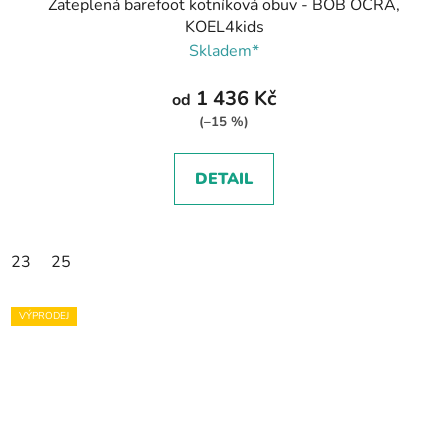
Zateplená barefoot kotníková obuv - BOB OCRA,
KOEL4kids
Skladem*
1 436 Kč
od
(–15 %)
DETAIL
23
25
VÝPRODEJ