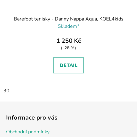
Barefoot tenisky - Danny Nappa Aqua, KOEL4kids
Skladem*
1 250 Kč
(–28 %)
DETAIL
30
Z
á
Informace pro vás
p
a
Obchodní podmínky