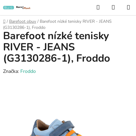
Přejít
Hledat
NÁKUP
na
KOŠÍK
obsah
Domů
/
Barefoot obuv
/
Barefoot nízké tenisky RIVER - JEANS
(G3130286-1), Froddo
Barefoot nízké tenisky
RIVER - JEANS
(G3130286-1), Froddo
Značka:
Froddo