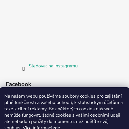
Sledovat na Instagramu
Facebook
Na našem webu používáme soubory cookies pro zajištění
plné funkčnosti a vašeho pohodlí, k statistickým účelům a
také k cílení reklamy. Bez některých cookies náš web
nemůže fungovat, žádné cookies s vašimi osobními údaji
ale nebudou použity do momentu, než udělíte svůj
Partnerská prodejna Barefoot Plzeň
souhlas
.
Více informací
zde
.