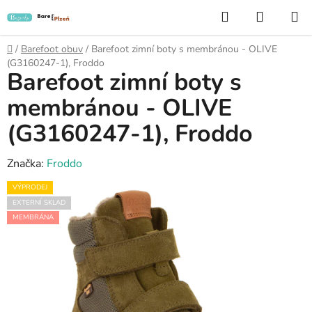
Přejít
Hledat
NÁKUP
na
KOŠÍK
obsah
Domů
/
Barefoot obuv
/
Barefoot zimní boty s membránou - OLIVE
(G3160247-1), Froddo
Barefoot zimní boty s
membránou - OLIVE
(G3160247-1), Froddo
Značka:
Froddo
VÝPRODEJ
EXTERNÍ SKLAD
MEMBRÁNA