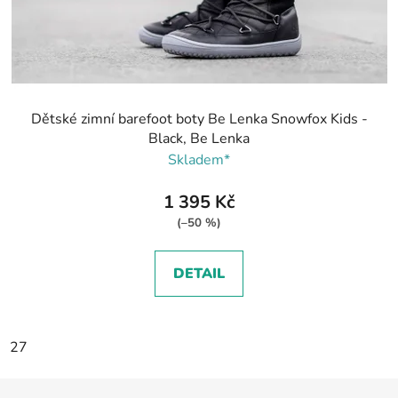
Dětské zimní barefoot boty Be Lenka Snowfox Kids -
Black, Be Lenka
Skladem*
1 395 Kč
(–50 %)
DETAIL
27
Z