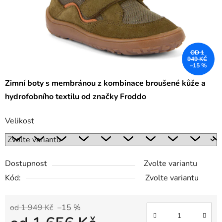
OD 1
949 KČ
–15 %
Zimní boty s membránou z kombinace broušené kůže a
hydrofobního textilu od značky Froddo
Velikost
Dostupnost
Zvolte variantu
Kód:
Zvolte variantu
od 1 949 Kč
–15 %