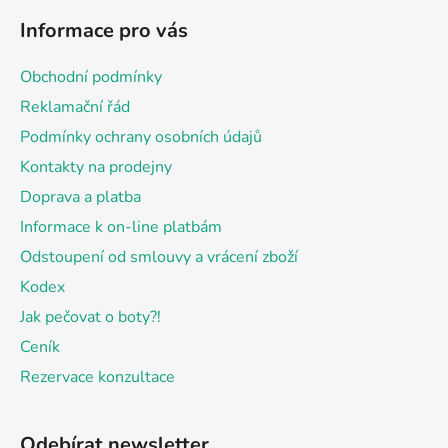
á
Informace pro vás
p
a
Obchodní podmínky
t
Reklamační řád
í
Podmínky ochrany osobních údajů
Kontakty na prodejny
Doprava a platba
Informace k on-line platbám
Odstoupení od smlouvy a vrácení zboží
Kodex
Jak pečovat o boty?!
Ceník
Rezervace konzultace
Odebírat newsletter