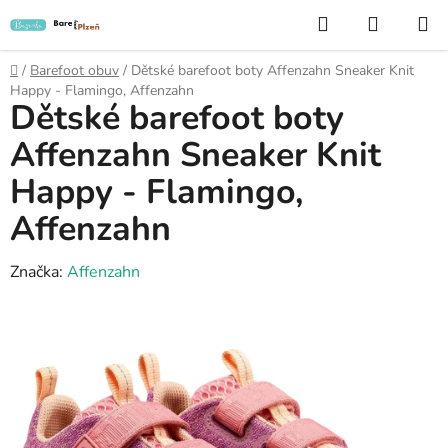
Přejít
Hledat
NÁKUP
na
KOŠÍK
obsah
Domů
/
Barefoot obuv
/
Dětské barefoot boty Affenzahn Sneaker Knit
Happy - Flamingo, Affenzahn
Dětské barefoot boty
Affenzahn Sneaker Knit
Happy - Flamingo,
Affenzahn
Značka:
Affenzahn