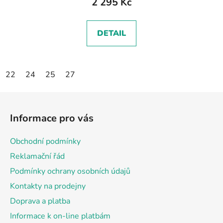
2 295 Kč
DETAIL
22
24
25
27
Z
á
Informace pro vás
p
a
Obchodní podmínky
t
Reklamační řád
í
Podmínky ochrany osobních údajů
Kontakty na prodejny
Doprava a platba
Informace k on-line platbám