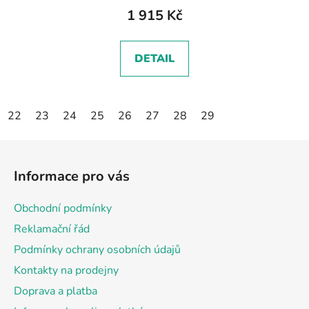
1 915 Kč
DETAIL
22
23
24
25
26
27
28
29
Z
á
Informace pro vás
p
a
Obchodní podmínky
t
Reklamační řád
í
Podmínky ochrany osobních údajů
Kontakty na prodejny
Doprava a platba