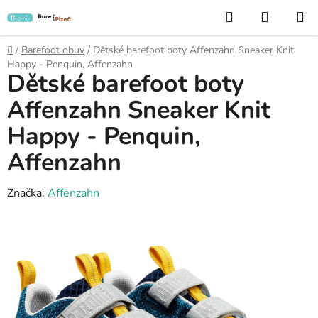
Přejít
Hledat
NÁKUP
na
KOŠÍK
obsah
Domů
/
Barefoot obuv
/
Dětské barefoot boty Affenzahn Sneaker Knit
Happy - Penquin, Affenzahn
Dětské barefoot boty
Affenzahn Sneaker Knit
Happy - Penquin,
Affenzahn
Značka:
Affenzahn