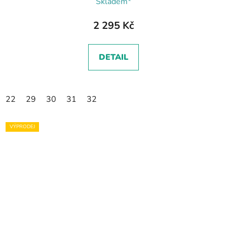
Skladem*
2 295 Kč
DETAIL
22
29
30
31
32
VÝPRODEJ