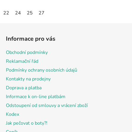
22
24
25
27
Z
á
Informace pro vás
p
a
Obchodní podmínky
t
Reklamační řád
í
Podmínky ochrany osobních údajů
Kontakty na prodejny
Doprava a platba
Informace k on-line platbám
Odstoupení od smlouvy a vrácení zboží
Kodex
Jak pečovat o boty?!