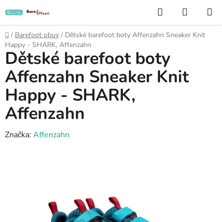
Přejít
Hledat
NÁKUP
na
KOŠÍK
obsah
Domů
/
Barefoot obuv
/
Dětské barefoot boty Affenzahn Sneaker Knit
Happy - SHARK, Affenzahn
Dětské barefoot boty
Affenzahn Sneaker Knit
Happy - SHARK,
Affenzahn
Značka:
Affenzahn