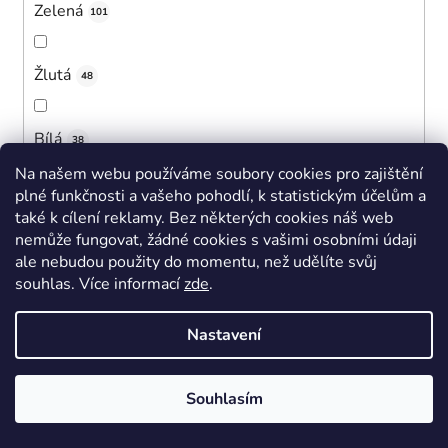
Zelená
101
Žlutá
48
Bílá
38
Na našem webu používáme soubory cookies pro zajištění
plné funkčnosti a vašeho pohodlí, k statistickým účelům a
Černá
381
také k cílení reklamy. Bez některých cookies náš web
nemůže fungovat, žádné cookies s vašimi osobními údaji
ale nebudou použity do momentu, než udělíte svůj
Růžová
415
souhlas
.
Více informací
zde
.
Tmavě modrá
Nastavení
256
Fialová
Souhlasím
55