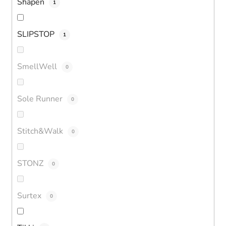
Shapen
1
SLIPSTOP
1
SmellWell
0
Sole Runner
0
Stitch&Walk
0
STONZ
0
Surtex
0