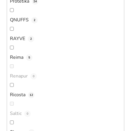
Protetika
24
QNUFFS
2
RAYVE
2
Reima
5
Renapur
0
Ricosta
12
Saltic
0