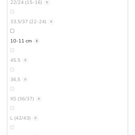
22/24 (15-16)
0
33,5/37 (22-24)
0
10-11 cm
1
45.5
0
36,5
0
XS (36/37)
0
L (42/43)
0