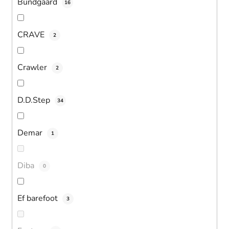
Bundgaard
16
CRAVE
2
Crawler
2
D.D.Step
34
Demar
1
Diba
0
Ef barefoot
3