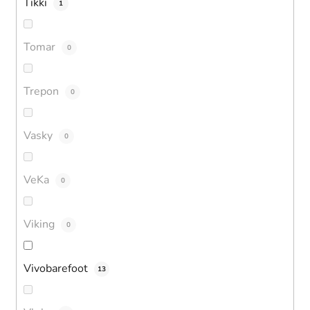
Tikki
1
Tomar
0
Trepon
0
Vasky
0
VeKa
0
Viking
0
Vivobarefoot
13