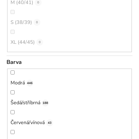
M (40/41)
0
S (38/39)
0
XL (44/45)
0
Barva
Modrá
446
Šedá/stříbrná
188
Červená/vínová
43