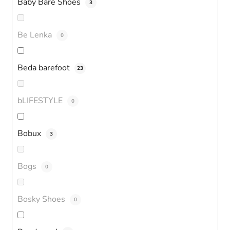
Baby Bare Shoes
3
Be Lenka
0
Beda barefoot
23
bLIFESTYLE
0
Bobux
3
Bogs
0
Bosky Shoes
0