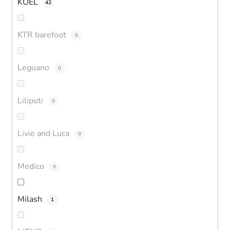
KOEL
42
KTR barefoot
0
Leguano
0
Liliputi
0
Livie and Luca
0
Medico
0
Milash
1