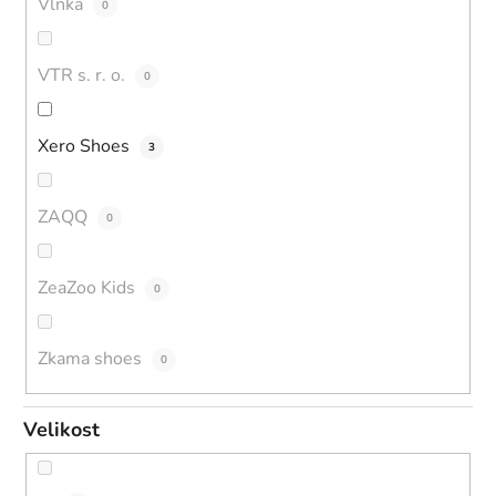
Vlnka
0
VTR s. r. o.
0
Xero Shoes
3
ZAQQ
0
ZeaZoo Kids
0
Zkama shoes
0
Velikost