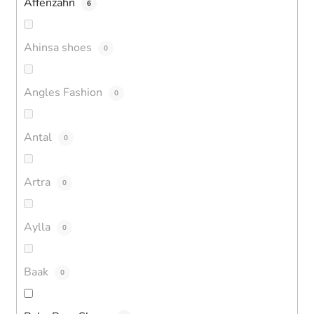
Affenzahn
6
Ahinsa shoes
0
Angles Fashion
0
Antal
0
Artra
0
Aylla
0
Baak
0