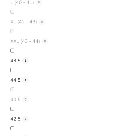
L (40 - 41)
0
XL (42 - 43)
0
XXL (43 - 44)
0
43,5
1
44,5
1
40,5
0
42,5
2