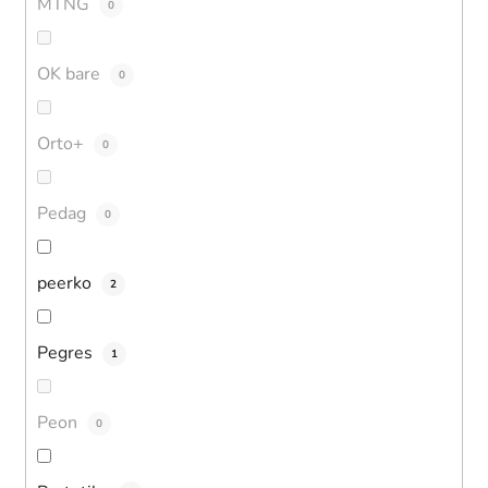
MTNG
0
OK bare
0
Orto+
0
Pedag
0
peerko
2
Pegres
1
Peon
0