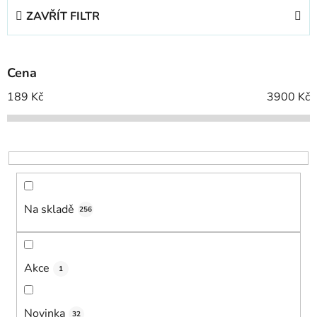
e
ZAVŘÍT FILTR
n
í
p
Cena
r
o
189
Kč
3900
Kč
d
u
k
t
ů
Na skladě
256
Akce
1
Novinka
32