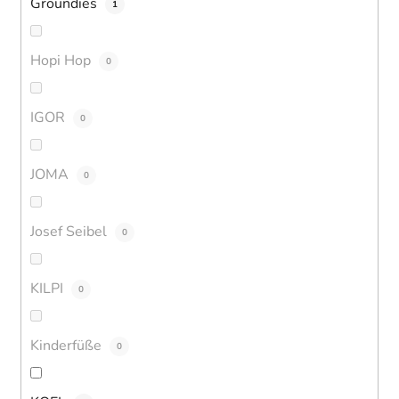
Groundies
1
Hopi Hop
0
IGOR
0
JOMA
0
Josef Seibel
0
KILPI
0
Kinderfüße
0