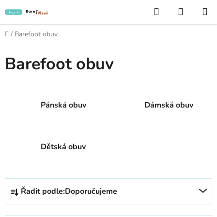
Přejít
Hledat
NÁKUP
na
KOŠÍK
obsah
Domů
/
Barefoot obuv
Barefoot obuv
Pánská obuv
Dámská obuv
Dětská obuv
Ř
Řadit podle:
Doporučujeme
a
z