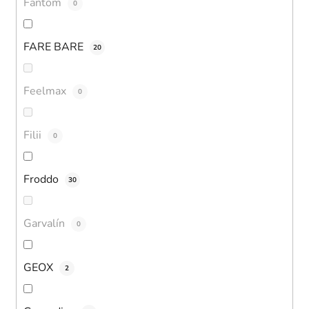
Fantom
0
FARE BARE
20
Feelmax
0
Filii
0
Froddo
30
Garvalín
0
GEOX
2