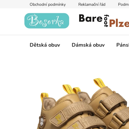
Přejít
Obchodní podmínky
Reklamační řád
Podmí
na
obsah
Dětská obuv
Dámská obuv
Páns