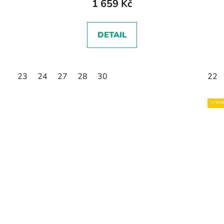
1 659 Kč
DETAIL
23
24
27
28
30
22
VÝPR