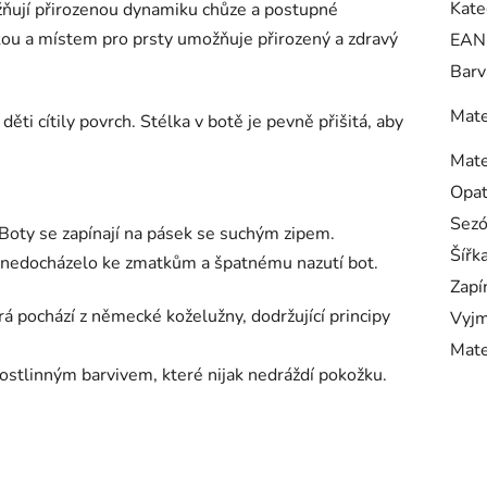
Kate
ňují přirozenou dynamiku chůze a postupné
kou a místem pro prsty umožňuje přirozený a zdravý
EAN
Barv
Mate
ti cítily povrch. Stélka v botě je pevně přišitá, aby
Mate
Opa
Sez
. Boty se zapínají na pásek se suchým zipem.
Šířk
y nedocházelo ke zmatkům a špatnému nazutí bot.
Zapí
á pochází z německé koželužny, dodržující principy
Vyjm
Mate
rostlinným barvivem, které nijak nedráždí pokožku.