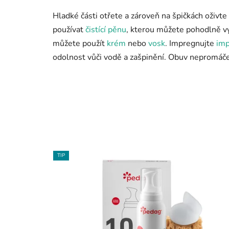
Hladké části otřete a zároveň na špičkách oživ
používat
čistící pěnu
, kterou můžete pohodlně vy
můžete použít
krém
nebo
vosk
. Impregnujte
imp
odolnost vůči vodě a zašpinění. Obuv nepromáčej
TIP