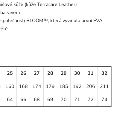
išové kůže (kůže Terracare Leather)
m barvivem
 společnosti BLOOM™, která vyvinula první EVA
větě
25
26
27
28
29
30
31
32
3
160
168
174
179
185
192
206
211
64
66
68
69
70
71
72
74