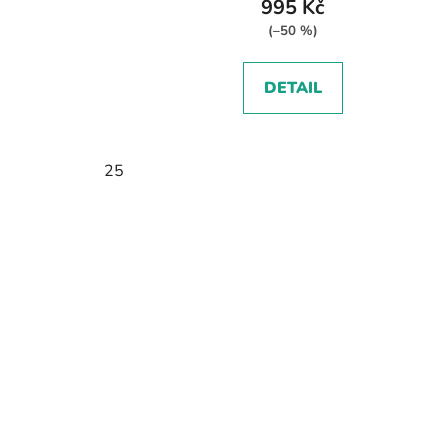
995 Kč
(–50 %)
DETAIL
25