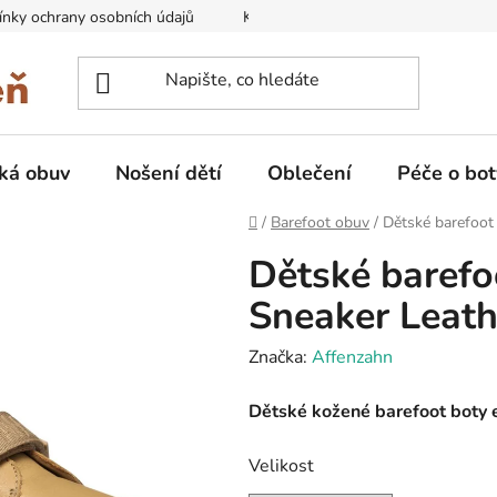
nky ochrany osobních údajů
Kontakty na prodejny
Doprava
ká obuv
Nošení dětí
Oblečení
Péče o bot
Domů
/
Barefoot obuv
/
Dětské barefoot
Dětské barefo
Sneaker Leath
Značka:
Affenzahn
Dětské kožené barefoot boty 
Velikost