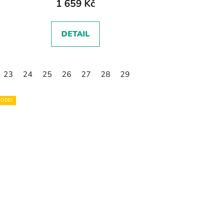
1 659 Kč
DETAIL
23
24
25
26
27
28
29
ODEJ