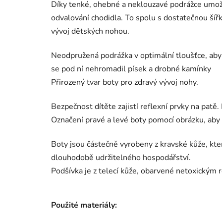
Díky tenké, ohebné a neklouzavé podrážce umož
odvalování chodidla. To spolu s dostatečnou šíř
vývoj dětských nohou.
Neodpružená podrážka v optimální tloušťce, aby dě
se pod ní nehromadil písek a drobné kamínky
Přirozený tvar boty pro zdravý vývoj nohy.
Bezpečnost dítěte zajistí reflexní prvky na patě
Označení pravé a levé boty pomocí obrázku, ab
Boty jsou částečně vyrobeny z kravské kůže, kter
dlouhodobě udržitelného hospodářství.
Podšívka je z telecí kůže, obarvené netoxickým 
Použité materiály: