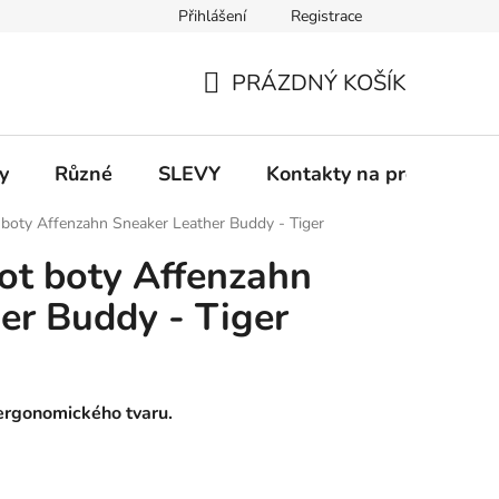
Přihlášení
Registrace
 a platba
Informace k on-line platbám
Odstoupení od smlou
PRÁZDNÝ KOŠÍK
NÁKUPNÍ
KOŠÍK
y
Různé
SLEVY
Kontakty na prodejny
 boty Affenzahn Sneaker Leather Buddy - Tiger
ot boty Affenzahn
er Buddy - Tiger
ergonomického tvaru.