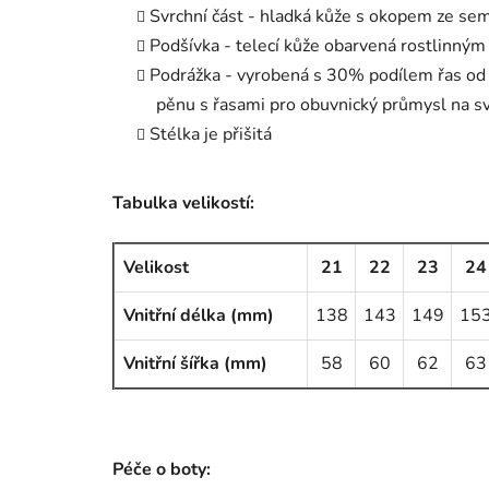
Svrchní část - hladká kůže s okopem ze sem
Podšívka - telecí kůže obarvená rostlinný
Podrážka - vyrobená s 30% podílem řas od
pěnu s řasami pro obuvnický průmysl na s
Stélka je přišitá
Tabulka velikostí:
Velikost
21
22
23
24
Vnitřní délka (mm)
138
143
149
15
Vnitřní šířka (mm)
58
60
62
63
Péče o boty: