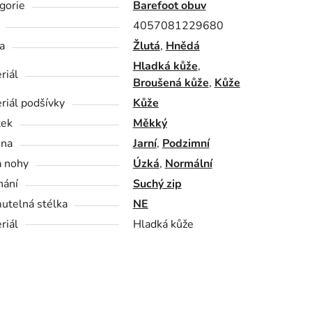
gorie
Barefoot obuv
4057081229680
a
Žlutá
,
Hnědá
Hladká kůže
,
riál
Broušená kůže
,
Kůže
riál podšívky
Kůže
tek
Měkký
óna
Jarní
,
Podzimní
a nohy
Úzká
,
Normální
nání
Suchý zip
utelná stélka
NE
riál
Hladká kůže