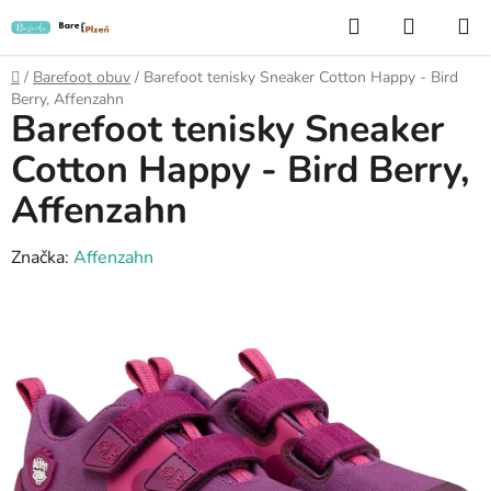
Přejít
Hledat
NÁKUP
na
KOŠÍK
obsah
Domů
/
Barefoot obuv
/
Barefoot tenisky Sneaker Cotton Happy - Bird
Berry, Affenzahn
Barefoot tenisky Sneaker
Cotton Happy - Bird Berry,
Affenzahn
Značka:
Affenzahn