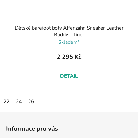
Dětské barefoot boty Affenzahn Sneaker Leather
Buddy - Tiger
Skladem*
2 295 Kč
DETAIL
22
24
26
Z
á
Informace pro vás
p