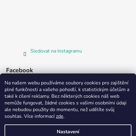
Sledovat na Instagramu
Facebook
Na našem webu používáme soubory cookies pro zajištění
plné funkčnosti a vašeho pohodlí, k statistickým účelům a
také k cílení reklamy. Bez některých cookies náš web
nemůže fungovat, žádné cookies s vašimi osobními údaji
ale nebudou použity do momentu, než udělíte svůj
Partnerská prodejna Barefoot Plzeň
souhlas
.
Více informací
zde
.
Nastavení