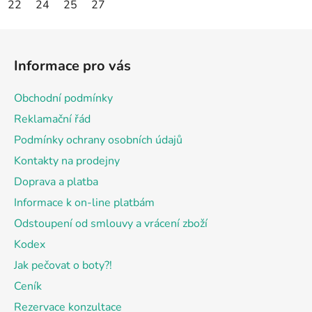
22
24
25
27
Z
á
Informace pro vás
p
a
Obchodní podmínky
t
Reklamační řád
í
Podmínky ochrany osobních údajů
Kontakty na prodejny
Doprava a platba
Informace k on-line platbám
Odstoupení od smlouvy a vrácení zboží
Kodex
Jak pečovat o boty?!
Ceník
Rezervace konzultace