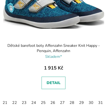
Dětské barefoot boty Affenzahn Sneaker Knit Happy -
Penquin, Affenzahn
Skladem*
1 915 Kč
DETAIL
21
22
23
24
25
26
27
28
29
30
31