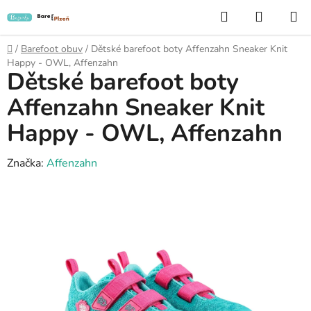
Přejít
Hledat
NÁKUP
na
KOŠÍK
obsah
Domů
/
Barefoot obuv
/
Dětské barefoot boty Affenzahn Sneaker Knit
Happy - OWL, Affenzahn
Dětské barefoot boty
Affenzahn Sneaker Knit
Happy - OWL, Affenzahn
Značka:
Affenzahn